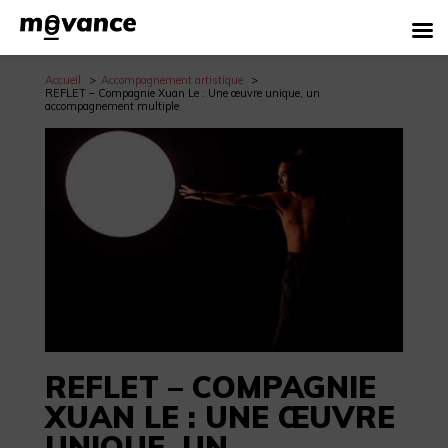
Accueil
Accompagnement artistique
REFLET – Compagnie Xuan Le : Une œuvre unique, un
accompagnement multiple
REFLET – COMPAGNIE
XUAN LE : UNE ŒUVRE
UNIQUE, UN