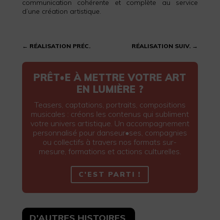
communication cohérente et complète au service
d’une création artistique.
←
RÉALISATION PRÉC.
RÉALISATION SUIV.
→
PRÊT•E À METTRE VOTRE ART
EN LUMIÈRE ?
Teasers, captations, portraits, compositions
musicales : créons les contenus qui subliment
votre univers artistique. Un accompagnement
personnalisé pour danseur•ses, compagnies
ou collectifs à travers nos formats sur-
mesure, formations et actions culturelles.
C'EST PARTI !
D’AUTRES HISTOIRES