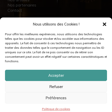
Nos partenaires
Contact
NOS RÉALISATIONS
Nous utilisons des Cookies !
Collection
Pour offrir les meilleures expériences, nous utilisons des technologies
Immersion
telles que les cookies pour stocker et/ou accéder aux informations des
Accompagnement artistique
appareils. Le fait de consentir à ces technologies nous permettra de
Production créative
traiter des données telles que le comportement de navigation ou les ID
Danseuses et danseurs
uniques sur ce site. Le fait de ne pas consentir ou de retirer son
Musiciennes et musiciens
consentement peut avoir un effet négatif sur certaines caractéristiques et
Créatrices et créateurs
fonctions.
Accepter
Refuser
© moovance – 2024 – Tous droits réservés •
Mentions légales & crédits
•
Politique de cookies
•
Politique de confidentialité
•
Plan du site
Préférences
Politique de cookies