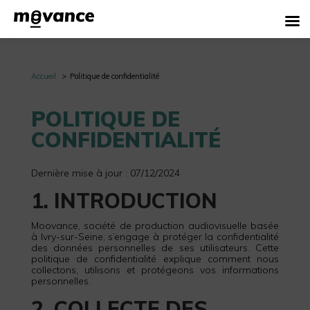
Accueil
Politique de confidentialité
POLITIQUE DE
CONFIDENTIALITÉ
Dernière mise à jour : 07/12/2024
1. INTRODUCTION
Moovance, société de production audiovisuelle basée
à Ivry-sur-Seine, s’engage à protéger la confidentialité
des données personnelles de ses utilisateurs. Cette
politique de confidentialité explique comment nous
collectons, utilisons et protégeons vos informations
personnelles.
2. COLLECTE DES