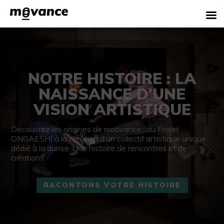
NOTRE HISTOIRE : LA
NAISSANCE D’UNE
VISION ARTISTIQUE
Découvrez les origines de moovance : du Projet
ONGAESHI à la création d’un collectif artistique unique
dédié à la danse. Une histoire de rencontres et de
créations.
RACONTONS VOTRE HISTOIRE