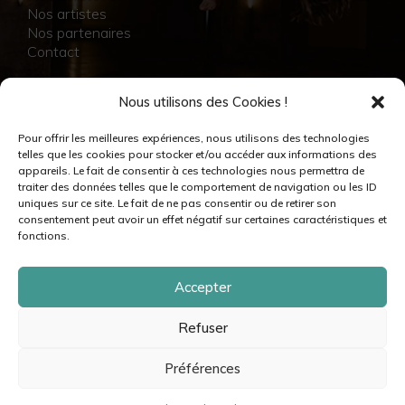
Nos artistes
Nos partenaires
Contact
NOS RÉALISATIONS
Nous utilisons des Cookies !
Collection
Pour offrir les meilleures expériences, nous utilisons des technologies
Immersion
telles que les cookies pour stocker et/ou accéder aux informations des
Accompagnement artistique
appareils. Le fait de consentir à ces technologies nous permettra de
Production créative
traiter des données telles que le comportement de navigation ou les ID
Danseuses et danseurs
uniques sur ce site. Le fait de ne pas consentir ou de retirer son
Musiciennes et musiciens
consentement peut avoir un effet négatif sur certaines caractéristiques et
Créatrices et créateurs
fonctions.
Accepter
Refuser
© moovance – 2024 – Tous droits réservés •
Mentions légales & crédits
•
Politique de cookies
•
Politique de confidentialité
•
Plan du site
Préférences