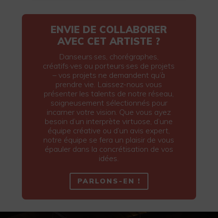
ENVIE DE COLLABORER
AVEC CET ARTISTE ?
Danseurs·ses, chorégraphes,
créatifs·ves ou porteurs·ses de projets
– vos projets ne demandent qu’à
prendre vie. Laissez-nous vous
présenter les talents de notre réseau,
soigneusement sélectionnés pour
incarner votre vision. Que vous ayez
besoin d’un interprète virtuose, d’une
équipe créative ou d’un avis expert,
notre équipe se fera un plaisir de vous
épauler dans la concrétisation de vos
idées.
PARLONS-EN !