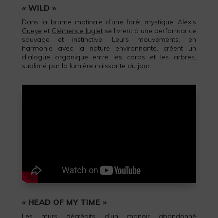
« WILD »
Dans la brume matinale d’une forêt mystique,
Alexis
Gueye
et
Clémence Juglet
se livrent à une performance
sauvage et instinctive. Leurs mouvements, en
harmonie avec la nature environnante, créent un
dialogue organique entre les corps et les arbres,
sublimé par la lumière naissante du jour.
« HEAD OF MY TIME »
Les murs décrépits d’un manoir abandonné