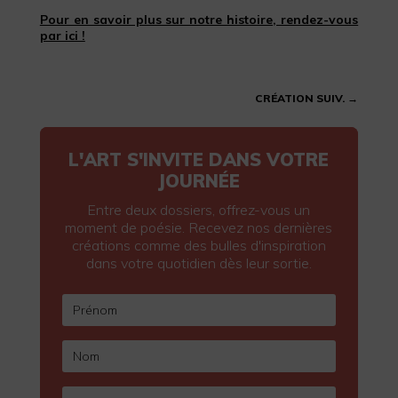
Pour en savoir plus sur notre histoire, rendez-vous
par ici !
CRÉATION SUIV.
→
L'ART S'INVITE DANS VOTRE
JOURNÉE
Entre deux dossiers, offrez-vous un
moment de poésie. Recevez nos dernières
créations comme des bulles d'inspiration
dans votre quotidien dès leur sortie.