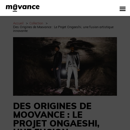
Accueil
Collection
Des Origines de Moovance : Le Projet Ongaeshi, une fusion artistique
innovante
DES ORIGINES DE
MOOVANCE : LE
PROJET ONGAESHI,