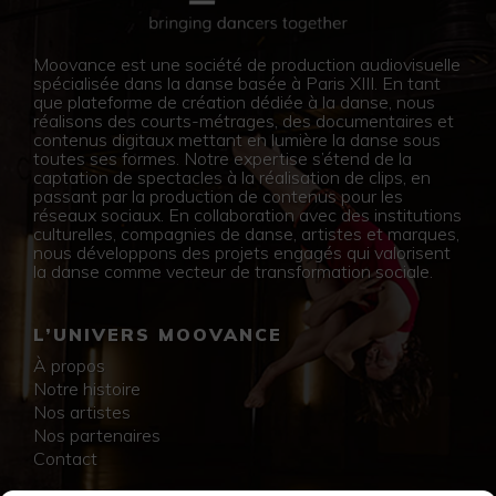
Moovance est une société de production audiovisuelle
spécialisée dans la danse basée à Paris XIII. En tant
que plateforme de création dédiée à la danse, nous
réalisons des courts-métrages, des documentaires et
contenus digitaux mettant en lumière la danse sous
toutes ses formes. Notre expertise s’étend de la
captation de spectacles à la réalisation de clips, en
passant par la production de contenus pour les
réseaux sociaux. En collaboration avec des institutions
culturelles, compagnies de danse, artistes et marques,
nous développons des projets engagés qui valorisent
la danse comme vecteur de transformation sociale.
L’UNIVERS MOOVANCE
À propos
Notre histoire
Nos artistes
Nos partenaires
Contact