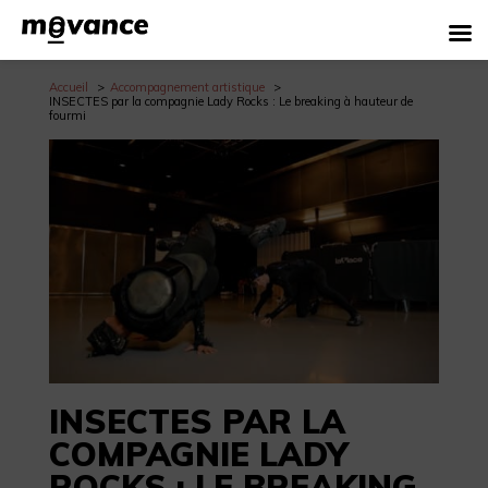
Accueil
Accompagnement artistique
INSECTES par la compagnie Lady Rocks : Le breaking à hauteur de
fourmi
INSECTES PAR LA
COMPAGNIE LADY
ROCKS : LE BREAKING