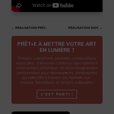
←
RÉALISATION PRÉC.
RÉALISATION SUIV.
→
PRÊT•E À METTRE VOTRE ART
EN LUMIÈRE ?
Teasers, captations, portraits, compositions
musicales : créons les contenus qui subliment
votre univers artistique. Un accompagnement
personnalisé pour danseur•ses, compagnies
ou collectifs à travers nos formats sur-
mesure, formations et actions culturelles.
C'EST PARTI !