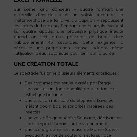
Sur scène, cinq danseurs – quatre formant une
« famille d’insectes » et un soliste incarnant la
métamorphose de la larve au papillon – repoussent
les limites du breaking. Pendant une heure, ils évoluent
sur quatre appuis, une prouesse physique inédite
quand on sait qu’un passage de break dure
habituellement 45 secondes. Cette exigence a
nécessité une préparation intense, incluant même
l’utilisation d’eau isotonique pour tenir sur la durée.
UNE CRÉATION TOTALE
Le spectacle fusionne plusieurs éléments artistiques :
Des costumes majestueux créés par Peggy
Housset, alliant fonctionnalité pour la danse et
esthétique brillante
Une création musicale de Stéphane Lavallée
mêlant boom bap et sonorités inspirées des
insectes
Une voix off signée Aloïse Sauvage, décrivant en
slam l’impact humain sur l’environnement
Une scénographie lumineuse de Marine Stower
évoquant le monde souterrain et la surface