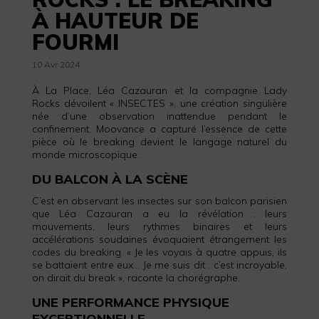
À HAUTEUR DE
FOURMI
10 Avr 2024
À La Place, Léa Cazauran et la compagnie Lady
Rocks dévoilent « INSECTES », une création singulière
née d’une observation inattendue pendant le
confinement. Moovance a capturé l’essence de cette
pièce où le breaking devient le langage naturel du
monde microscopique.
DU BALCON À LA SCÈNE
C’est en observant les insectes sur son balcon parisien
que Léa Cazauran a eu la révélation : leurs
mouvements, leurs rythmes binaires et leurs
accélérations soudaines évoquaient étrangement les
codes du breaking. « Je les voyais à quatre appuis, ils
se battaient entre eux… Je me suis dit : c’est incroyable,
on dirait du break », raconte la chorégraphe.
UNE PERFORMANCE PHYSIQUE
EXCEPTIONNELLE