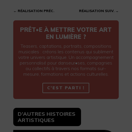
←
RÉALISATION PRÉC.
RÉALISATION SUIV.
→
PRÊT•E À METTRE VOTRE ART
EN LUMIÈRE ?
Teasers, captations, portraits, compositions
musicales : créons les contenus qui subliment
votre univers artistique. Un accompagnement
personnalisé pour danseur•ses, compagnies
ou collectifs à travers nos formats sur-
mesure, formations et actions culturelles.
C'EST PARTI !
D’AUTRES HISTOIRES
ARTISTIQUES