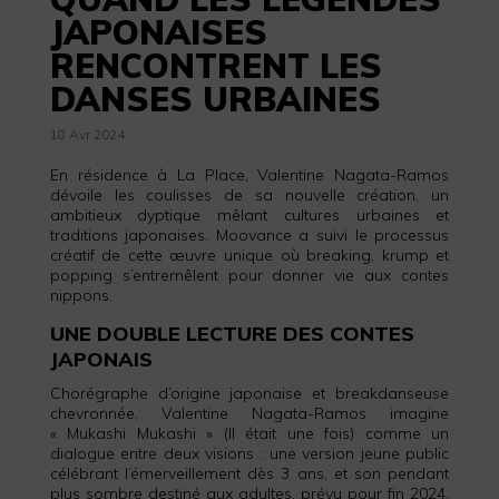
JAPONAISES
RENCONTRENT LES
DANSES URBAINES
18 Avr 2024
En résidence à La Place, Valentine Nagata-Ramos
dévoile les coulisses de sa nouvelle création, un
ambitieux dyptique mêlant cultures urbaines et
traditions japonaises. Moovance a suivi le processus
créatif de cette œuvre unique où breaking, krump et
popping s’entremêlent pour donner vie aux contes
nippons.
UNE DOUBLE LECTURE DES CONTES
JAPONAIS
Chorégraphe d’origine japonaise et breakdanseuse
chevronnée, Valentine Nagata-Ramos imagine
« Mukashi Mukashi » (Il était une fois) comme un
dialogue entre deux visions : une version jeune public
célébrant l’émerveillement dès 3 ans, et son pendant
plus sombre destiné aux adultes, prévu pour fin 2024.