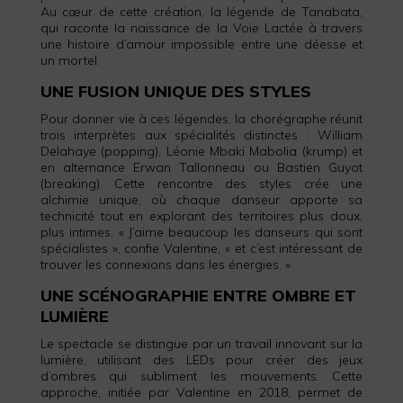
Au cœur de cette création, la légende de Tanabata,
qui raconte la naissance de la Voie Lactée à travers
une histoire d’amour impossible entre une déesse et
un mortel.
UNE FUSION UNIQUE DES STYLES
Pour donner vie à ces légendes, la chorégraphe réunit
trois interprètes aux spécialités distinctes : William
Delahaye (popping), Léonie Mbaki Mabolia (krump) et
en alternance Erwan Tallonneau ou Bastien Guyot
(breaking). Cette rencontre des styles crée une
alchimie unique, où chaque danseur apporte sa
technicité tout en explorant des territoires plus doux,
plus intimes. « J’aime beaucoup les danseurs qui sont
spécialistes », confie Valentine, « et c’est intéressant de
trouver les connexions dans les énergies. »
UNE SCÉNOGRAPHIE ENTRE OMBRE ET
LUMIÈRE
Le spectacle se distingue par un travail innovant sur la
lumière, utilisant des LEDs pour créer des jeux
d’ombres qui subliment les mouvements. Cette
approche, initiée par Valentine en 2018, permet de