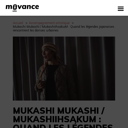
Accueil
Accompagnement artistique
Mukashi Mukashi / MukashiihsakuM : Quand les légendes japonaises
rencontrent les danses urbaines
MUKASHI MUKASHI /
MUKASHIIHSAKUM :
QUAND LES LÉGENDES