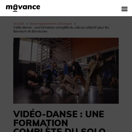
Accueil
Accompagnement artistique
Vidéo-danse : une formation complète du solo au collectif pour les
danseurs et danseuses
VIDÉO-DANSE : UNE
FORMATION
COMPLÈTE DU SOLO