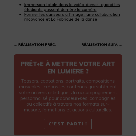
Immersion totale dans la vidéo-danse : quand les
étudiants passent derrière la caméra
Former les danseurs à l’image : une collaboration
moovance et La Fabrique de la danse
←
RÉALISATION PRÉC.
RÉALISATION SUIV.
→
PRÊT•E À METTRE VOTRE ART
EN LUMIÈRE ?
Teasers, captations, portraits, compositions
musicales : créons les contenus qui subliment
votre univers artistique. Un accompagnement
personnalisé pour danseur•ses, compagnies
ou collectifs à travers nos formats sur-
mesure, formations et actions culturelles.
C'EST PARTI !