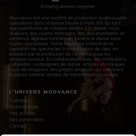
Moovance est une société de production audiovisuelle
spécialisée dans la danse basée à Paris XIII. En tant
que plateforme de création dédiée à la danse, nous
réalisons des courts-métrages, des documentaires et
contenus digitaux mettant en lumière la danse sous
toutes ses formes. Notre expertise s’étend de la
captation de spectacles à la réalisation de clips, en
passant par la production de contenus pour les
réseaux sociaux. En collaboration avec des institutions
culturelles, compagnies de danse, artistes et marques,
nous développons des projets engagés qui valorisent
la danse comme vecteur de transformation sociale.
L’UNIVERS MOOVANCE
À propos
Notre histoire
Nos artistes
Nos partenaires
Contact