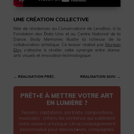
UNE CRÉATION COLLECTIVE
Née de résidences au Conservatoire de Levallois, à la
Fondation des États-Unis et au Centre National de la
Danse, Body Memories illustre la richesse de la
collaboration artistique. Ce teaser réalisé par
Morgan
Eloy
s’attache à révéler cette synergie entre danse,
arts visuels et innovation technologique.
←
RÉALISATION PRÉC.
RÉALISATION SUIV.
→
PRÊT•E À METTRE VOTRE ART
EN LUMIÈRE ?
Teasers, captations, portraits, compositions
musicales : créons les contenus qui subliment
votre univers artistique. Un accompagnement
personnalisé pour danseur•ses, compagnies