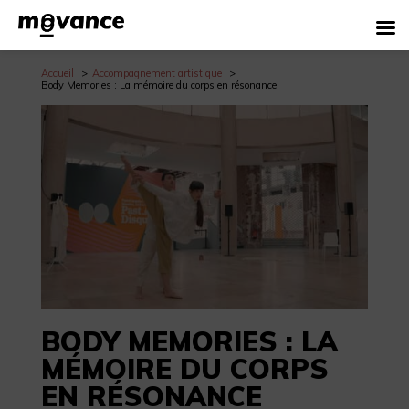
Accueil
Accompagnement artistique
Body Memories : La mémoire du corps en résonance
BODY MEMORIES : LA
MÉMOIRE DU CORPS
EN RÉSONANCE