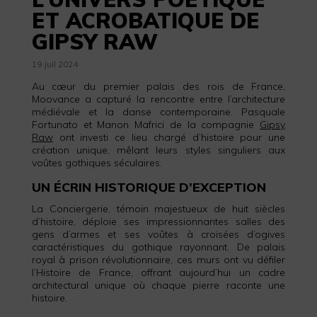
ET ACROBATIQUE DE
GIPSY RAW
19 Juil 2024
Au cœur du premier palais des rois de France,
Moovance a capturé la rencontre entre l’architecture
médiévale et la danse contemporaine. Pasquale
Fortunato et Manon Mafrici de la compagnie
Gipsy
Raw
ont investi ce lieu chargé d’histoire pour une
création unique, mêlant leurs styles singuliers aux
voûtes gothiques séculaires.
UN ÉCRIN HISTORIQUE D’EXCEPTION
La Conciergerie, témoin majestueux de huit siècles
d’histoire, déploie ses impressionnantes salles des
gens d’armes et ses voûtes à croisées d’ogives
caractéristiques du gothique rayonnant. De palais
royal à prison révolutionnaire, ces murs ont vu défiler
l’Histoire de France, offrant aujourd’hui un cadre
architectural unique où chaque pierre raconte une
histoire.