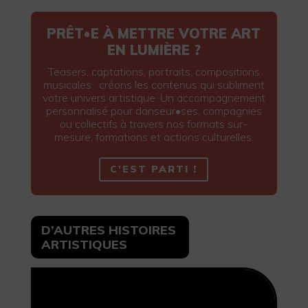
PRÊT•E À METTRE VOTRE ART
EN LUMIÈRE ?
Teasers, captations, portraits, compositions
musicales : créons les contenus qui subliment
votre univers artistique. Un accompagnement
personnalisé pour danseur•ses, compagnies
ou collectifs à travers nos formats sur-
mesure, formations et actions culturelles.
C'EST PARTI !
D’AUTRES HISTOIRES
ARTISTIQUES