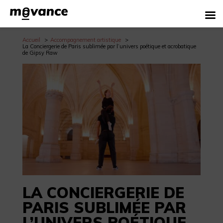
Accueil
Accompagnement artistique
La Conciergerie de Paris sublimée par l’univers poétique et acrobatique
de Gipsy Raw
LA CONCIERGERIE DE
PARIS SUBLIMÉE PAR
L’UNIVERS POÉTIQUE