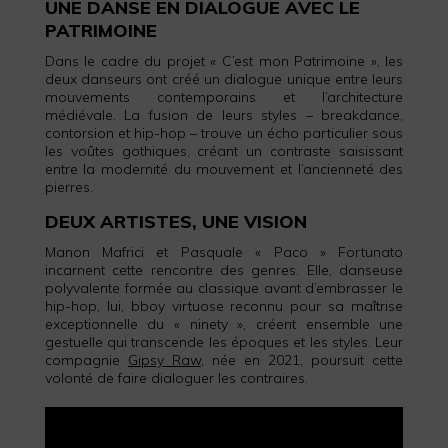
UNE DANSE EN DIALOGUE AVEC LE
PATRIMOINE
Dans le cadre du projet « C’est mon Patrimoine », les
deux danseurs ont créé un dialogue unique entre leurs
mouvements contemporains et l’architecture
médiévale. La fusion de leurs styles – breakdance,
contorsion et hip-hop – trouve un écho particulier sous
les voûtes gothiques, créant un contraste saisissant
entre la modernité du mouvement et l’ancienneté des
pierres.
DEUX ARTISTES, UNE VISION
Manon Mafrici et Pasquale « Paco » Fortunato
incarnent cette rencontre des genres. Elle, danseuse
polyvalente formée au classique avant d’embrasser le
hip-hop, lui, bboy virtuose reconnu pour sa maîtrise
exceptionnelle du « ninety », créent ensemble une
gestuelle qui transcende les époques et les styles. Leur
compagnie
Gipsy Raw
, née en 2021, poursuit cette
volonté de faire dialoguer les contraires.