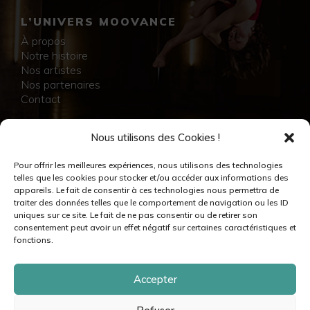
L’UNIVERS MOOVANCE
À propos
Notre histoire
Nos artistes
Nos partenaires
Contact
NOS RÉALISATIONS
Nous utilisons des Cookies !
Collection
Pour offrir les meilleures expériences, nous utilisons des technologies
Immersion
telles que les cookies pour stocker et/ou accéder aux informations des
Accompagnement artistique
appareils. Le fait de consentir à ces technologies nous permettra de
Production créative
traiter des données telles que le comportement de navigation ou les ID
Danseuses et danseurs
uniques sur ce site. Le fait de ne pas consentir ou de retirer son
Musiciennes et musiciens
consentement peut avoir un effet négatif sur certaines caractéristiques et
Créatrices et créateurs
fonctions.
Accepter