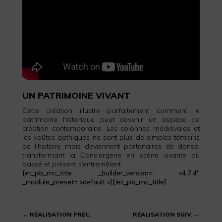
UN PATRIMOINE VIVANT
Cette création illustre parfaitement comment le
patrimoine historique peut devenir un espace de
création contemporaine. Les colonnes médiévales et
les voûtes gothiques ne sont plus de simples témoins
de l’histoire mais deviennent partenaires de danse,
transformant la Conciergerie en scène vivante où
passé et présent s’entremêlent.
[et_pb_mc_title _builder_version= »4.7.4″
_module_preset= »default »][/et_pb_mc_title]
←
RÉALISATION PRÉC.
RÉALISATION SUIV.
→