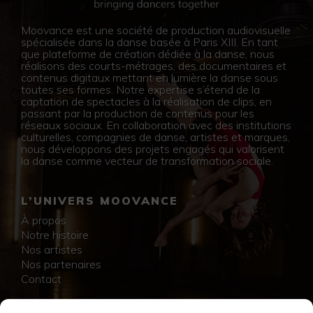
Moovance est une société de production audiovisuelle
spécialisée dans la danse basée à Paris XIII. En tant
que plateforme de création dédiée à la danse, nous
réalisons des courts-métrages, des documentaires et
contenus digitaux mettant en lumière la danse sous
toutes ses formes. Notre expertise s’étend de la
captation de spectacles à la réalisation de clips, en
passant par la production de contenus pour les
réseaux sociaux. En collaboration avec des institutions
culturelles, compagnies de danse, artistes et marques,
nous développons des projets engagés qui valorisent
la danse comme vecteur de transformation sociale.
L’UNIVERS MOOVANCE
À propos
Notre histoire
Nos artistes
Nos partenaires
Contact