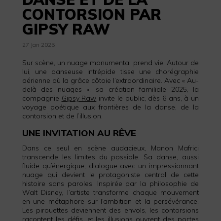
CONTORSION PAR
GIPSY RAW
27 Jan 2025
Sur scène, un nuage monumental prend vie. Autour de
lui, une danseuse intrépide tisse une chorégraphie
aérienne où la grâce côtoie l’extraordinaire. Avec « Au-
delà des nuages », sa création familiale 2025, la
compagnie
Gipsy Raw
invite le public, dès 6 ans, à un
voyage poétique aux frontières de la danse, de la
contorsion et de l’illusion.
UNE INVITATION AU RÊVE
Dans ce seul en scène audacieux, Manon Mafrici
transcende les limites du possible. Sa danse, aussi
fluide qu’énergique, dialogue avec un impressionnant
nuage qui devient le protagoniste central de cette
histoire sans paroles. Inspirée par la philosophie de
Walt Disney, l’artiste transforme chaque mouvement
en une métaphore sur l’ambition et la persévérance.
Les pirouettes deviennent des envols, les contorsions
racontent les défis, et les illusions ouvrent des portes