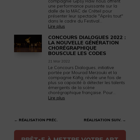
compagnie Gipsy Raw nous offrent
une performance puissante sur la
dalle de la MAC de Créteil pour
présenter leur spectacle "Après tout"
dans le cadre du Festival...
Lire plus
CONCOURS DIALOGUES 2022 :
LA NOUVELLE GÉNÉRATION
CHORÉGRAPHIQUE
BOUSCULE LES CODES
21 Mar 2022
Le Concours Dialogues, initiative
portée par Mourad Merzouki et la
compagnie Käfig, révèle une fois de
plus sa capacité à détecter les talents
émergents de la scène
chorégraphique française. Pour...
Lire plus
←
RÉALISATION PRÉC.
RÉALISATION SUIV.
→
PRÊT•E À METTRE VOTRE ART