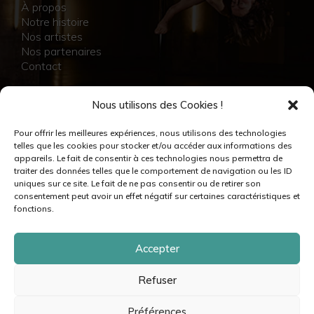
À propos
Notre histoire
Nos artistes
Nos partenaires
Contact
NOS RÉALISATIONS
Nous utilisons des Cookies !
Collection
Pour offrir les meilleures expériences, nous utilisons des technologies
Immersion
telles que les cookies pour stocker et/ou accéder aux informations des
Accompagnement artistique
appareils. Le fait de consentir à ces technologies nous permettra de
Production créative
traiter des données telles que le comportement de navigation ou les ID
Danseuses et danseurs
uniques sur ce site. Le fait de ne pas consentir ou de retirer son
Musiciennes et musiciens
consentement peut avoir un effet négatif sur certaines caractéristiques et
Créatrices et créateurs
fonctions.
Accepter
Refuser
© moovance – 2024 – Tous droits réservés •
Mentions légales & crédits
•
Politique de cookies
•
Politique de confidentialité
•
Plan du site
Préférences