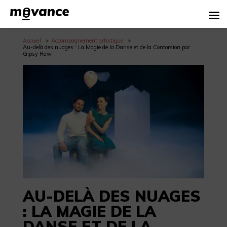
Accueil
Accompagnement artistique
Au-delà des nuages : La Magie de la Danse et de la Contorsion par
Gipsy Raw
AU-DELÀ DES NUAGES
: LA MAGIE DE LA
DANSE ET DE LA