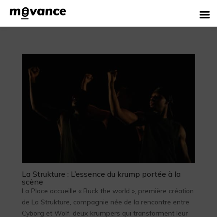
La Strukture : L’essence du krump portée à la
scène
La Place accueille « Buck the world », première création
de La Strukture, compagnie née de la rencontre entre
Cyborg et Wolf, deux krumpers qui transforment leur