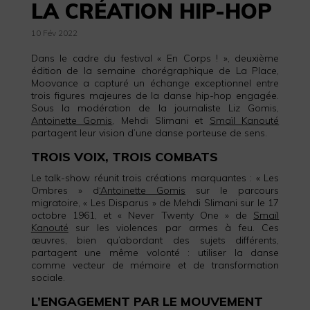
LA CRÉATION HIP-HOP
10 Fév 2022
Dans le cadre du festival « En Corps ! », deuxième
édition de la semaine chorégraphique de La Place,
Moovance a capturé un échange exceptionnel entre
trois figures majeures de la danse hip-hop engagée.
Sous la modération de la journaliste Liz Gomis,
Antoinette Gomis
, Mehdi Slimani et
Smaïl Kanouté
partagent leur vision d’une danse porteuse de sens.
TROIS VOIX, TROIS COMBATS
Le talk-show réunit trois créations marquantes : « Les
Ombres » d
‘Antoinette Gomis
sur le parcours
migratoire, « Les Disparus » de Mehdi Slimani sur le 17
octobre 1961, et « Never Twenty One » de
Smaïl
Kanouté
sur les violences par armes à feu. Ces
œuvres, bien qu’abordant des sujets différents,
partagent une même volonté : utiliser la danse
comme vecteur de mémoire et de transformation
sociale.
L’ENGAGEMENT PAR LE MOUVEMENT