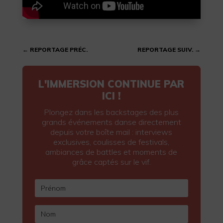
←
REPORTAGE PRÉC.
REPORTAGE SUIV.
→
L'IMMERSION CONTINUE PAR
ICI !
Plongez dans les backstages des plus
grands événements danse directement
depuis votre boîte mail : interviews
exclusives, coulisses de festivals,
ambiances de battles et moments de
grâce captés sur le vif.