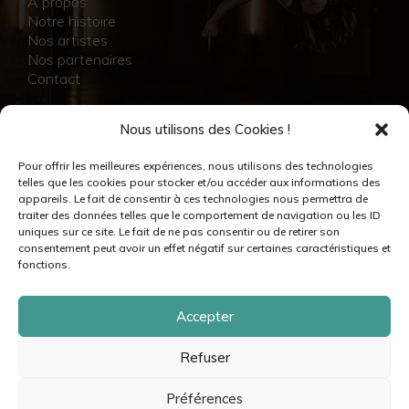
À propos
Notre histoire
Nos artistes
Nos partenaires
Contact
NOS RÉALISATIONS
Nous utilisons des Cookies !
Collection
Pour offrir les meilleures expériences, nous utilisons des technologies
Immersion
telles que les cookies pour stocker et/ou accéder aux informations des
Accompagnement artistique
appareils. Le fait de consentir à ces technologies nous permettra de
Production créative
traiter des données telles que le comportement de navigation ou les ID
Danseuses et danseurs
uniques sur ce site. Le fait de ne pas consentir ou de retirer son
Musiciennes et musiciens
consentement peut avoir un effet négatif sur certaines caractéristiques et
Créatrices et créateurs
fonctions.
Accepter
Refuser
© moovance – 2024 – Tous droits réservés •
Mentions légales & crédits
•
Politique de cookies
•
Politique de confidentialité
•
Plan du site
Préférences