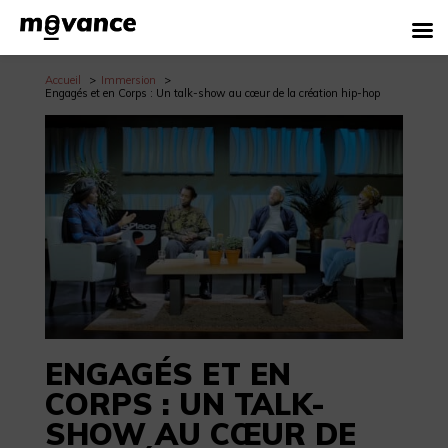
Accueil
Immersion
Engagés et en Corps : Un talk-show au cœur de la création hip-hop
ENGAGÉS ET EN
CORPS : UN TALK-
SHOW AU CŒUR DE