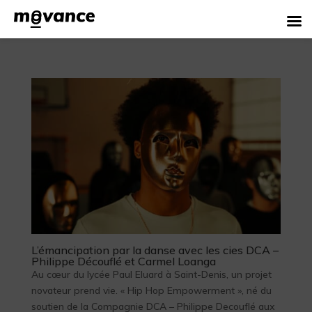
L’émancipation par la danse avec les cies DCA –
Philippe Découflé et Carmel Loanga
Au cœur du lycée Paul Eluard à Saint-Denis, un projet
novateur prend vie. « Hip Hop Empowerment », né du
soutien de la Compagnie DCA – Philippe Decouflé aux