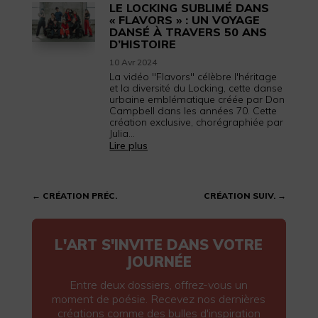
LE LOCKING SUBLIMÉ DANS
« FLAVORS » : UN VOYAGE
DANSÉ À TRAVERS 50 ANS
D’HISTOIRE
10 Avr 2024
La vidéo "Flavors" célèbre l'héritage
et la diversité du Locking, cette danse
urbaine emblématique créée par Don
Campbell dans les années 70. Cette
création exclusive, chorégraphiée par
Julia...
Lire plus
←
CRÉATION PRÉC.
CRÉATION SUIV.
→
L'ART S'INVITE DANS VOTRE
JOURNÉE
Entre deux dossiers, offrez-vous un
moment de poésie. Recevez nos dernières
créations comme des bulles d'inspiration