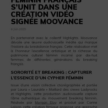
S’UNIT DANS UNE
CRÉATION VIDÉO
SIGNÉE MOOVANCE
6 Juin 2025
En partenariat avec le collectif Highlights, Moovance
dévoile une œuvre audiovisuelle inédite qui marque
l’histoire du breakdance français. Cette réalisation met
à l’honneur l’excellence artistique et la richesse du
patrimoine culturel féminin incarné par dix-huit
femmes de différentes générations du breaking
français.
SORORITÉ ET BREAKING : CAPTURER
L’ESSENCE D’UN CYPHER FÉMININ
Issue d’une vision collective chorégraphiée et portée
par Laura « Laurakle » Maillard des crews Ladyrocks
et Highlights, cette production audiovisuelle capture
l’âme authentique du mouvement breaking féminin.
Réalisée par
Morgan Eloy
et produit par Carine
Loison, cette création filmique propose une approche