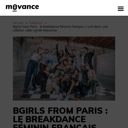
Accueil
Collection
Bgirls from Paris : le breakdance féminin français s’unit dans une
création vidéo signée Moovance
BGIRLS FROM PARIS :
LE BREAKDANCE
FÉMININ FRANÇAIS