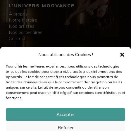
L’UNIVERS MOOVANCE
À propos
Notre histoire
Nos artistes
Nos partenaires
Contact
NOS RÉALISATIONS
Nous utilisons des Cookies !
Collection
Pour offrir les meilleures expériences, nous utilisons des technologies
Immersion
telles que les cookies pour stocker et/ou accéder aux informations des
Accompagnement artistique
appareils. Le fait de consentir à ces technologies nous permettra de
Production créative
traiter des données telles que le comportement de navigation ou les ID
Danseuses et danseurs
uniques sur ce site. Le fait de ne pas consentir ou de retirer son
Musiciennes et musiciens
consentement peut avoir un effet négatif sur certaines caractéristiques et
Créatrices et créateurs
fonctions.
Accepter
Refuser