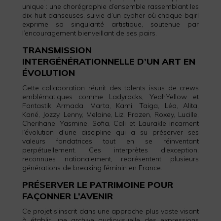
unique : une chorégraphie d’ensemble rassemblant les
dix-huit danseuses, suivie d’un cypher où chaque bgirl
exprime sa singularité artistique, soutenue par
l’encouragement bienveillant de ses pairs.
TRANSMISSION
INTERGÉNÉRATIONNELLE D’UN ART EN
ÉVOLUTION
Cette collaboration réunit des talents issus de crews
emblématiques comme Ladyrocks, YeahYellow et
Fantastik Armada. Marta, Kami, Taiga, Léa, Alita,
Kané, Jozzy, Lenny, Melaine, Liz, Frozen, Roxey, Lucille,
Cherihane, Yasmine, Sofia, Cali et Laurakle incarnent
l’évolution d’une discipline qui a su préserver ses
valeurs fondatrices tout en se réinventant
perpétuellement. Ces interprètes d’exception,
reconnues nationalement, représentent plusieurs
générations de breaking féminin en France.
PRÉSERVER LE PATRIMOINE POUR
FAÇONNER L’AVENIR
Ce projet s’inscrit dans une approche plus vaste visant
à établir une archive audiovisuelle des expressions