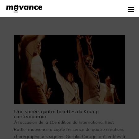
Une soirée, quatre facettes du Krump
contemporain
À l’occasion de la 10e édition du International Illest
Battle, moovance a capté l’essence de quatre créations
chorégraphiques signées Grichka Caruge, présentées à