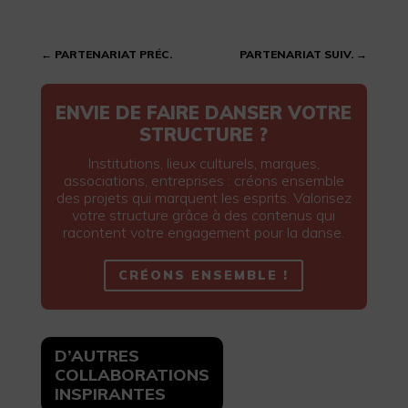
←
PARTENARIAT PRÉC.
PARTENARIAT SUIV.
→
ENVIE DE FAIRE DANSER VOTRE
STRUCTURE ?
Institutions, lieux culturels, marques,
associations, entreprises : créons ensemble
des projets qui marquent les esprits. Valorisez
votre structure grâce à des contenus qui
racontent votre engagement pour la danse.
CRÉONS ENSEMBLE !
D’AUTRES
COLLABORATIONS
INSPIRANTES