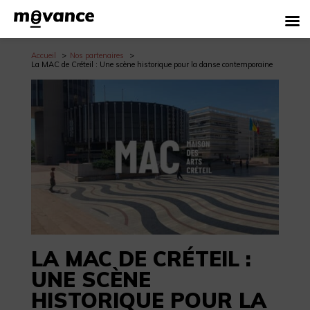
Accueil
Nos partenaires
La MAC de Créteil : Une scène historique pour la danse contemporaine
LA MAC DE CRÉTEIL :
UNE SCÈNE
HISTORIQUE POUR LA