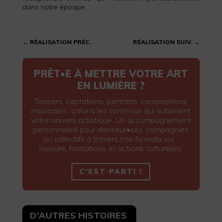
dans notre époque.
←
RÉALISATION PRÉC.
RÉALISATION SUIV.
→
PRÊT•E À METTRE VOTRE ART
EN LUMIÈRE ?
Teasers, captations, portraits, compositions
musicales : créons les contenus qui subliment
votre univers artistique. Un accompagnement
personnalisé pour danseur•ses, compagnies
ou collectifs à travers nos formats sur-
mesure, formations et actions culturelles.
C'EST PARTI !
D’AUTRES HISTOIRES