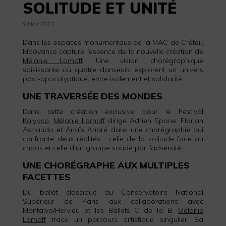
SOLITUDE ET UNITÉ
9 Nov 2022
Dans les espaces monumentaux de la MAC de Créteil,
Moovance capture l’essence de la nouvelle création de
Mélanie Lomoff
. Une vision chorégraphique
saisissante où quatre danseurs explorent un univers
post-apocalyptique, entre isolement et solidarité.
UNE TRAVERSÉE DES MONDES
Dans cette création exclusive pour le Festival
Kalypso
,
Mélanie Lomoff
dirige Adrien Spone, Florian
Astraudo et Anaïs André dans une chorégraphie qui
confronte deux réalités : celle de la solitude face au
chaos et celle d’un groupe soudé par l’adversité.
UNE CHORÉGRAPHE AUX MULTIPLES
FACETTES
Du ballet classique au Conservatoire National
Supérieur de Paris aux collaborations avec
Montalvo/Hervieu et les Ballets C de la B,
Mélanie
Lomoff
trace un parcours artistique singulier. Sa