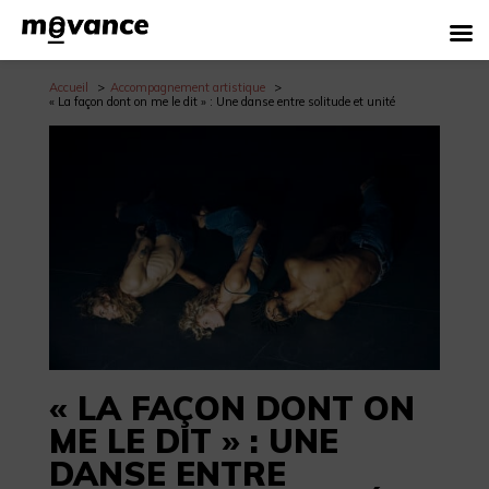
Accueil
Accompagnement artistique
« La façon dont on me le dit » : Une danse entre solitude et unité
« LA FAÇON DONT ON
ME LE DIT » : UNE
DANSE ENTRE