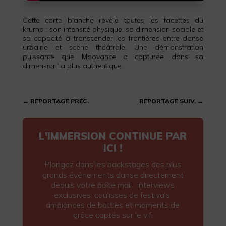
Cette carte blanche révèle toutes les facettes du
krump : son intensité physique, sa dimension sociale et
sa capacité à transcender les frontières entre danse
urbaine et scène théâtrale. Une démonstration
puissante que Moovance a capturée dans sa
dimension la plus authentique.
←
REPORTAGE PRÉC.
REPORTAGE SUIV.
→
L'IMMERSION CONTINUE PAR
ICI !
Plongez dans les backstages des plus
grands événements danse directement
depuis votre boîte mail : interviews
exclusives, coulisses de festivals,
ambiances de battles et moments de
grâce captés sur le vif.