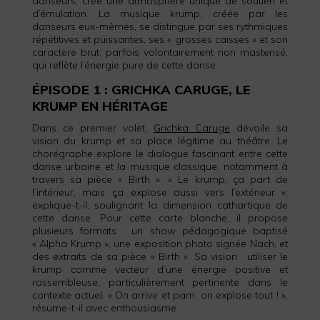
danseurs, crée une atmosphère unique de soutien et
d’émulation. La musique krump, créée par les
danseurs eux-mêmes, se distingue par ses rythmiques
répétitives et puissantes, ses « grosses caisses » et son
caractère brut, parfois volontairement non masterisé,
qui reflète l’énergie pure de cette danse.
ÉPISODE 1 : GRICHKA CARUGE, LE
KRUMP EN HÉRITAGE
Dans ce premier volet,
Grichka Caruge
dévoile sa
vision du krump et sa place légitime au théâtre. Le
chorégraphe explore le dialogue fascinant entre cette
danse urbaine et la musique classique, notamment à
travers sa pièce « Birth ». « Le krump, ça part de
l’intérieur, mais ça explose aussi vers l’extérieur »,
explique-t-il, soulignant la dimension cathartique de
cette danse. Pour cette carte blanche, il propose
plusieurs formats : un show pédagogique baptisé
« Alpha Krump », une exposition photo signée Nach, et
des extraits de sa pièce « Birth ». Sa vision : utiliser le
krump comme vecteur d’une énergie positive et
rassembleuse, particulièrement pertinente dans le
contexte actuel. « On arrive et pam, on explose tout ! »,
résume-t-il avec enthousiasme.