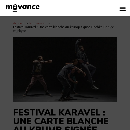
Accueil
Immersion
Festival Karavel : Une carte blanche au krump signée Grichka Caruge
et Jekyde
FESTIVAL KARAVEL :
UNE CARTE BLANCHE
AU KRUMP SIGNÉE