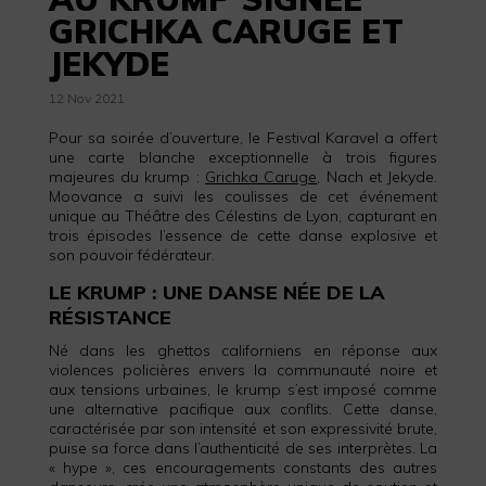
GRICHKA CARUGE ET
JEKYDE
12 Nov 2021
Pour sa soirée d’ouverture, le Festival Karavel a offert
une carte blanche exceptionnelle à trois figures
majeures du krump :
Grichka Caruge
, Nach et Jekyde.
Moovance a suivi les coulisses de cet événement
unique au Théâtre des Célestins de Lyon, capturant en
trois épisodes l’essence de cette danse explosive et
son pouvoir fédérateur.
LE KRUMP : UNE DANSE NÉE DE LA
RÉSISTANCE
Né dans les ghettos californiens en réponse aux
violences policières envers la communauté noire et
aux tensions urbaines, le krump s’est imposé comme
une alternative pacifique aux conflits. Cette danse,
caractérisée par son intensité et son expressivité brute,
puise sa force dans l’authenticité de ses interprètes. La
« hype », ces encouragements constants des autres