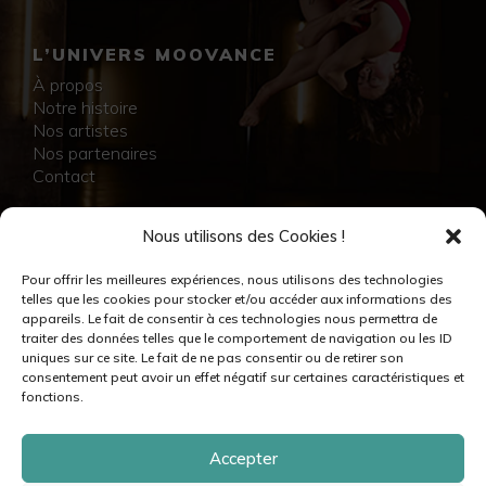
L’UNIVERS MOOVANCE
À propos
Notre histoire
Nos artistes
Nos partenaires
Contact
NOS RÉALISATIONS
Nous utilisons des Cookies !
Collection
Pour offrir les meilleures expériences, nous utilisons des technologies
Immersion
telles que les cookies pour stocker et/ou accéder aux informations des
Accompagnement artistique
appareils. Le fait de consentir à ces technologies nous permettra de
Production créative
traiter des données telles que le comportement de navigation ou les ID
Danseuses et danseurs
uniques sur ce site. Le fait de ne pas consentir ou de retirer son
Musiciennes et musiciens
consentement peut avoir un effet négatif sur certaines caractéristiques et
Créatrices et créateurs
fonctions.
Accepter