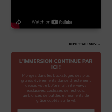
REPORTAGE SUIV.
→
L'IMMERSION CONTINUE PAR
ICI !
Plongez dans les backstages des plus
grands événements danse directement
depuis votre boîte mail : interviews
exclusives, coulisses de festivals,
ambiances de battles et moments de
grâce captés sur le vif.