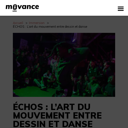
Accueil
Immersion
ÉCHOS : L’art du mouvement entre dessin et danse
ÉCHOS : L’ART DU
MOUVEMENT ENTRE
DESSIN ET DANSE