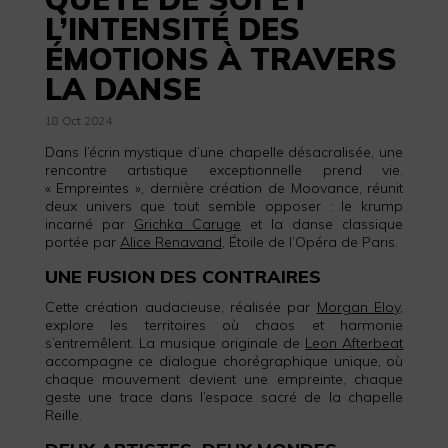
L’INTENSITÉ DES
ÉMOTIONS À TRAVERS
LA DANSE
18 Oct 2024
Dans l’écrin mystique d’une chapelle désacralisée, une
rencontre artistique exceptionnelle prend vie.
« Empreintes », dernière création de Moovance, réunit
deux univers que tout semble opposer : le krump
incarné par
Grichka Caruge
et la danse classique
portée par
Alice Renavand
, Étoile de l’Opéra de Paris.
UNE FUSION DES CONTRAIRES
Cette création audacieuse, réalisée par
Morgan Eloy
,
explore les territoires où chaos et harmonie
s’entremêlent. La musique originale de
Leon Afterbeat
accompagne ce dialogue chorégraphique unique, où
chaque mouvement devient une empreinte, chaque
geste une trace dans l’espace sacré de la chapelle
Reille.