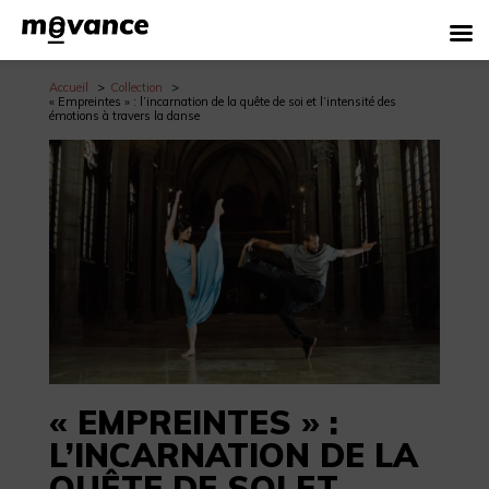
Accueil
Collection
« Empreintes » : l’incarnation de la quête de soi et l’intensité des
émotions à travers la danse
« EMPREINTES » :
L’INCARNATION DE LA
QUÊTE DE SOI ET