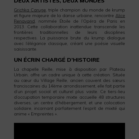
DEUX ARTISTES, DEUX MONDES
Grichka Caruge
, triple champion du monde de krump
et figure majeure de la danse urbaine, rencontre
Alice
Renavand
, nommée Étoile de l’Opéra de Paris en
2013. Cette collaboration inattendue transcende les
frontières traditionnelles de leurs disciplines
respectives. La puissance brute du krump dialogue
avec l’élégance classique, créant une poésie visuelle
saisissante.
UN ÉCRIN CHARGÉ D’HISTOIRE
La chapelle Reille, mise à disposition par Plateau
Urbain, offre un cadre unique à cette création. Située
au cœur du Village Reille, ancien couvent des sœurs
franciscaines du 14ème arrondissement, elle fait partie
d’un projet social et culturel plus vaste. Ce tiers-lieu
d’occupation temporaire mixte accueille 48 structures
diverses, un centre d’hébergement, et une colocation
solidaire, incarnant parfaitement l’esprit de mixité qui
anime « Empreintes ».