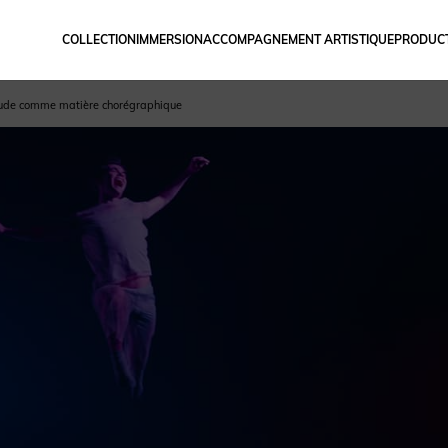
COLLECTION
IMMERSION
ACCOMPAGNEMENT ARTISTIQUE
PRODUCT
titude comme matière chorégraphique