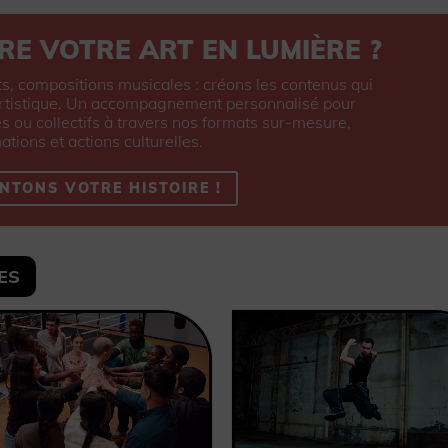
RE VOTRE ART EN LUMIÈRE ?
ts, compositions musicales : créons les contenus qui
artistique. Un accompagnement personnalisé pour
ou collectifs à travers nos formats sur-mesure,
ations et actions culturelles.
NTONS VOTRE HISTOIRE !
ES