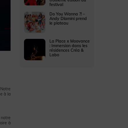
festival
Do You Wanna ?! –
Andy Dlamini prend
le plateau
La Place x Moovance
: Immersion dans les
résidences Créa &
Labo
 Notre
e à la
 notre
toire à