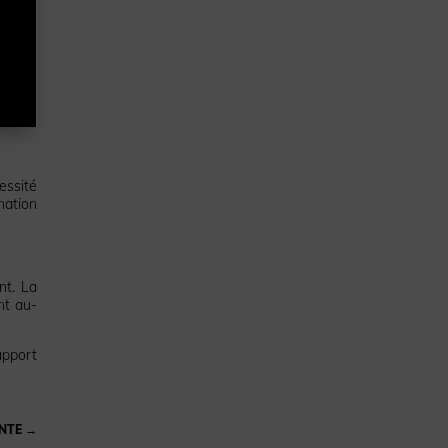
essité
mation
nt. La
nt au-
apport
NTE
→