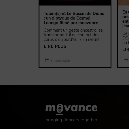
En 
Totêm(s) et Le Bassin de Diana
ans
: un diptyque de Carmel
ent
Loanga filmé par moovance
jeu
Comment un geste ancestral se
Dep
transforme-t-il au contact des
DCA
corps d'aujourd'hui ? En reliant...
au 
LIRE PLUS
LI


12 Mai 2026