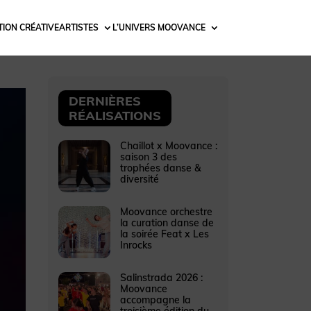
ION CRÉATIVE
ARTISTES
L’UNIVERS MOOVANCE
DERNIÈRES
RÉALISATIONS
Chaillot x Moovance :
saison 3 des
trophées danse &
diversité
Moovance orchestre
la curation danse de
la soirée Feat x Les
Inrocks
Salinstrada 2026 :
Moovance
accompagne la
troisième édition du