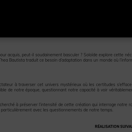
ur acquis, peut-il soudainement basculer ? Soloïde explore cette néc
hea Bautista traduit ce besoin d’adaptation dans un monde où l’infor
ctateur à traverser cet univers mystérieux où les certitudes s’efface
ble de notre époque, questionnant notre capacité à voir véritableme
cherché à préserver l’intensité de cette création qui interroge notre r
particulièrement avec les questionnements de notre temps.
RÉALISATION SUIVA