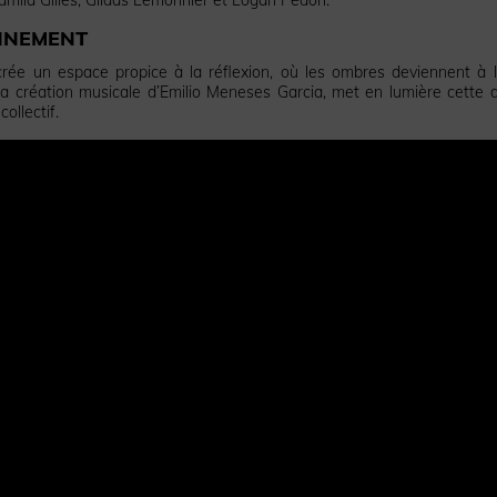
ONNEMENT
e un espace propice à la réflexion, où les ombres deviennent à l
la création musicale d’Emilio Meneses Garcia, met en lumière cette d
collectif.