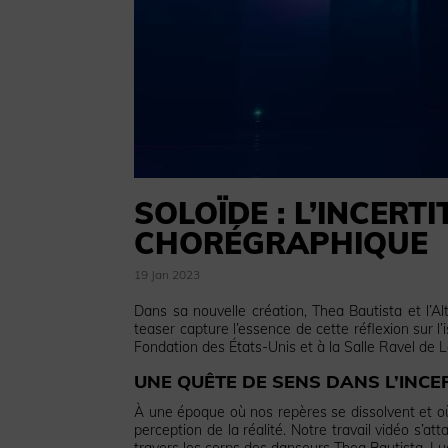
SOLOÏDE : L’INCER
CHORÉGRAPHIQUE
19 Jan 2023
Dans sa nouvelle création, Thea Bautista et l
teaser capture l’essence de cette réflexion sur l
Fondation des États-Unis et à la Salle Ravel de Le
UNE QUÊTE DE SENS DANS L’INCE
À une époque où nos repères se dissolvent et où
perception de la réalité. Notre travail vidéo s’att
travers les corps des danseurs Thea Bautista, Lu