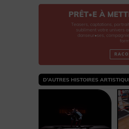
PRÊT•E À METT
Teasers, captations, portrai
subliment votre univers 
danseur•ses, compagnies 
form
RACO
D’AUTRES HISTOIRES ARTISTIQU