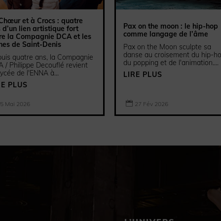
Chœur et à Crocs : quatre
Pax on the moon : le hip-hop
 d’un lien artistique fort
comme langage de l’âme
re la Compagnie DCA et les
nes de Saint-Denis
Pax on the Moon sculpte sa
danse au croisement du hip-ho
uis quatre ans, la Compagnie
du popping et de l'animation....
 / Philippe Decouflé revient
lycée de l'ENNA à...
LIRE PLUS
RE PLUS

27 Fév 2026
5 Mai 2026