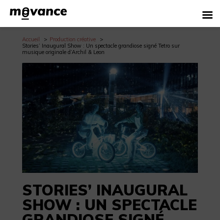
Accueil
Production créative
Stories’ Inaugural Show : Un spectacle grandiose signé Tetro sur
musique originale d’Archil & Leon
STORIES’ INAUGURAL
SHOW : UN SPECTACLE
GRANDIOSE SIGNÉ