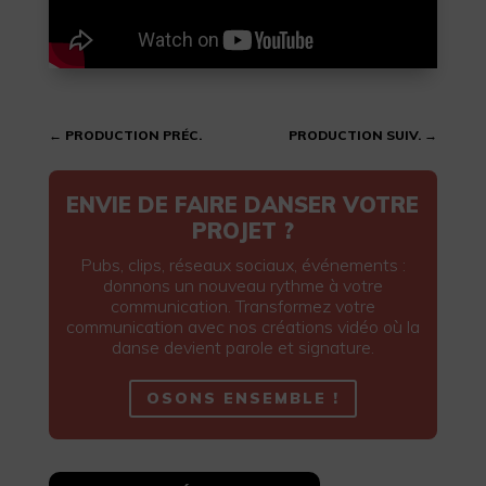
←
PRODUCTION PRÉC.
PRODUCTION SUIV.
→
ENVIE DE FAIRE DANSER VOTRE
PROJET ?
Pubs, clips, réseaux sociaux, événements :
donnons un nouveau rythme à votre
communication. Transformez votre
communication avec nos créations vidéo où la
danse devient parole et signature.
OSONS ENSEMBLE !