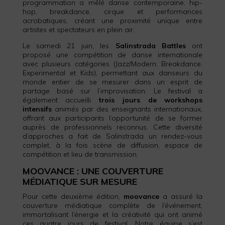
programmation a mêlé danse contemporaine, hip-
hop, breakdance, cirque et performances
acrobatiques, créant une proximité unique entre
artistes et spectateurs en plein air.
Le samedi 21 juin, les
Salinstrada Battles
ont
proposé une compétition de danse internationale
avec plusieurs catégories (Jazz/Modern, Breakdance,
Experimental et Kids), permettant aux danseurs du
monde entier de se mesurer dans un esprit de
partage basé sur l’improvisation. Le festival a
également accueilli
trois jours de workshops
intensifs
animés par des enseignants internationaux,
offrant aux participants l’opportunité de se former
auprès de professionnels reconnus. Cette diversité
d’approches a fait de Salinstrada un rendez-vous
complet, à la fois scène de diffusion, espace de
compétition et lieu de transmission.
MOOVANCE : UNE COUVERTURE
MÉDIATIQUE SUR MESURE
Pour cette deuxième édition,
moovance
a assuré la
couverture médiatique complète de l’événement,
immortalisant l’énergie et la créativité qui ont animé
ces quatre jours de festival. Notre équipe s’est