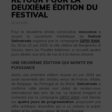
DEUXIÈME ÉDITION DU
FESTIVAL
23 Juil 2025
Pour la deuxième année consécutive,
moovance
a
assuré la couverture médiatique du
festival
Salinstrada
organisé par la compagnie
GIPSY RAW
.
Du 19 au 22 juin 2025, la ville côtière de Margherita di
Savoia, dans les Pouilles italiennes, a accueilli quatre
jours dédiés aux arts de rue et à la danse urbaine.
UNE DEUXIÈME ÉDITION QUI MONTE EN
PUISSANCE
Après une première édition réussie en juin 2024 qui
avait rassemblé des artistes venus de France, d’Italie,
de Belgique, du Portugal et du Brésil,
Salinstrada
a
confirmé cette année son statut de rendez-vous
international des arts de rue. Le festival imaginé et
orchestré par la compagnie
GIPSY RAW
s’est étendu
sur
quatre jours de programmation
, proposant une
offre artistique diversifiée qui a su séduire le public
italien et les visiteurs venus de toute l’Europe.