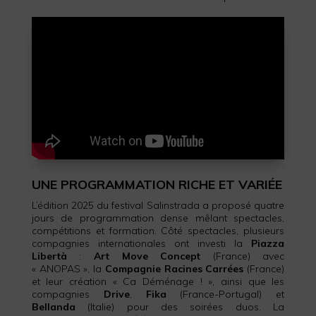
UNE PROGRAMMATION RICHE ET VARIÉE
L’édition 2025 du festival Salinstrada a proposé quatre
jours de programmation dense mêlant spectacles,
compétitions et formation. Côté spectacles, plusieurs
compagnies internationales ont investi la
Piazza
Libertà
:
Art Move Concept
(France) avec
« ANOPAS », la
Compagnie Racines Carrées
(France)
et leur création « Ca Déménage ! », ainsi que les
compagnies
Drive
,
Fika
(France-Portugal) et
Bellanda
(Italie) pour des soirées duos. La