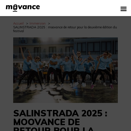
Accueil
Immersion
SALINSTRADA 2025 : moovance de retour pour la deuxième édition du
festival
SALINSTRADA 2025 :
MOOVANCE DE
RETOUR POUR LA