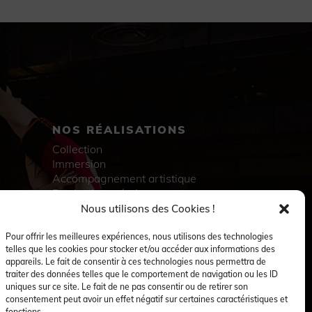
NOS RÉALISATIONS
Collection
Immersion
Accompagnement artistique
Production créative
Danseuses et danseurs
Nous utilisons des Cookies !
Musiciennes et musiciens
Créatrices et créateurs
Pour offrir les meilleures expériences, nous utilisons des technologies
telles que les cookies pour stocker et/ou accéder aux informations des
appareils. Le fait de consentir à ces technologies nous permettra de
traiter des données telles que le comportement de navigation ou les ID
uniques sur ce site. Le fait de ne pas consentir ou de retirer son
consentement peut avoir un effet négatif sur certaines caractéristiques et
fonctions.