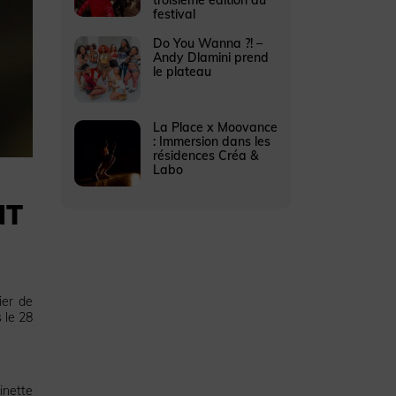
festival
Do You Wanna ?! –
Andy Dlamini prend
le plateau
La Place x Moovance
: Immersion dans les
résidences Créa &
Labo
NT
ier de
 le 28
inette