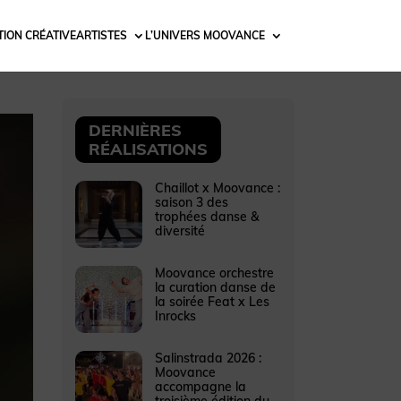
ION CRÉATIVE
ARTISTES
L’UNIVERS MOOVANCE
DERNIÈRES
RÉALISATIONS
Chaillot x Moovance :
saison 3 des
trophées danse &
diversité
Moovance orchestre
la curation danse de
la soirée Feat x Les
Inrocks
Salinstrada 2026 :
Moovance
accompagne la
troisième édition du