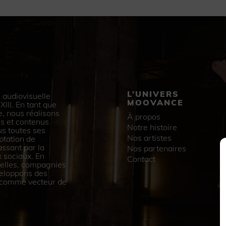
L’UNIVERS
 audiovisuelle
MOOVANCE
III. En tant que
e, nous réalisons
À propos
s et contenus
Notre histoire
us toutes ses
Nos artistes
ptation de
assant par la
Nos partenaires
 sociaux. En
Contact
urelles, compagnies
veloppons des
e comme vecteur de