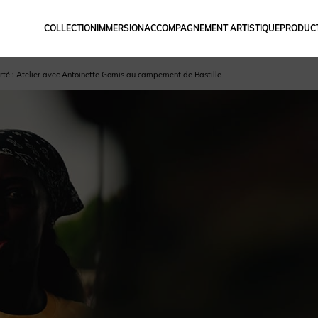
COLLECTION
IMMERSION
ACCOMPAGNEMENT ARTISTIQUE
PRODUCT
té : Atelier avec Antoinette Gomis au campement de Bastille