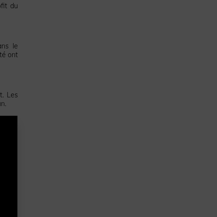
fit du
ans le
té ont
t. Les
un.