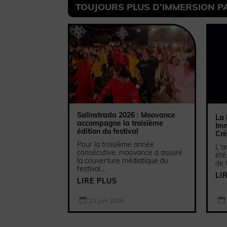
TOUJOURS PLUS D’IMMERSION PAR
Salinstrada 2026 : Moovance
La 
accompagne la troisième
Imm
édition du festival
Cr
Pour la troisième année
L'a
consécutive, moovance a assuré
été
la couverture médiatique du
de 
festival...
LI
LIRE PLUS


23 Juin 2026