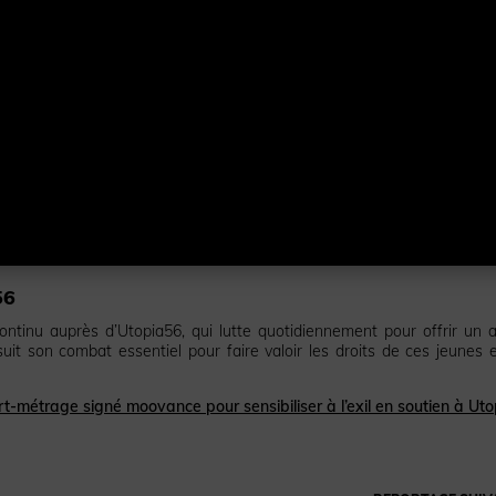
56
ntinu auprès d’Utopia56, qui lutte quotidiennement pour offrir un a
uit son combat essentiel pour faire valoir les droits de ces jeunes e
rt-métrage signé moovance pour sensibiliser à l’exil en soutien à Uto