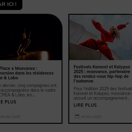
 ICI !
Festivals Karavel et Kalypso
Place x Moovance :
2025 : moovance, partenaire
ersion dans les résidences
des rendez-vous hip-hop de
éa & Labo
l’automne
n dernier, cinq compagnies ont
Pour l'édition 2025 des festival
 accompagnées dans le cadre
Karavel et Kalypso, moovance 
CRÉA & Labo, les...
assuré un accompagnement...
RE PLUS
LIRE PLUS

26 Mai 2026
19 Nov 2025