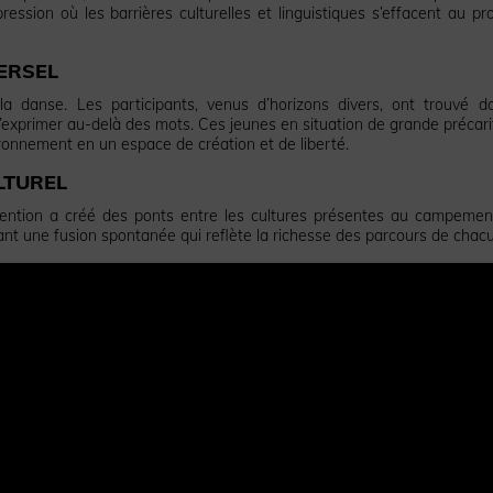
ssion où les barrières culturelles et linguistiques s’effacent au pro
ERSEL
 la danse. Les participants, venus d’horizons divers, ont trouvé d
primer au-delà des mots. Ces jeunes en situation de grande précari
ironnement en un espace de création et de liberté.
LTUREL
rvention a créé des ponts entre les cultures présentes au campemen
ant une fusion spontanée qui reflète la richesse des parcours de chac