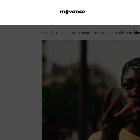
Accueil
Immersion
La danse comme parenthèse de liber