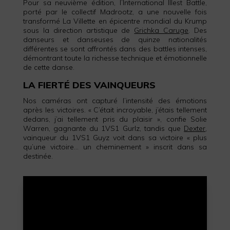
Pour sa neuvième édition, l’International Illest Battle,
porté par le collectif Madrootz, a une nouvelle fois
transformé La Villette en épicentre mondial du Krump
sous la direction artistique de
Grichka Caruge
. Des
danseurs et danseuses de quinze nationalités
différentes se sont affrontés dans des battles intenses,
démontrant toute la richesse technique et émotionnelle
de cette danse.
LA FIERTÉ DES VAINQUEURS
Nos caméras ont capturé l’intensité des émotions
après les victoires. « C’était incroyable, j’étais tellement
dedans, j’ai tellement pris du plaisir », confie Solie
Warren, gagnante du 1VS1 Gurlz, tandis que
Dexter
,
vainqueur du 1VS1 Guyz voit dans sa victoire « plus
qu’une victoire… un cheminement » inscrit dans sa
destinée.