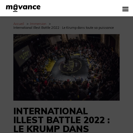
Accueil
Immersion
International Illest Battle 2022 : Le Krump dans toute sa puissance
INTERNATIONAL
ILLEST BATTLE 2022 :
LE KRUMP DANS