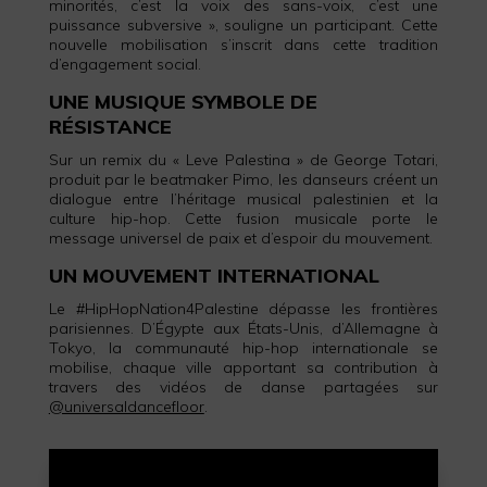
minorités, c’est la voix des sans-voix, c’est une
puissance subversive », souligne un participant. Cette
nouvelle mobilisation s’inscrit dans cette tradition
d’engagement social.
UNE MUSIQUE SYMBOLE DE
RÉSISTANCE
Sur un remix du « Leve Palestina » de George Totari,
produit par le beatmaker Pimo, les danseurs créent un
dialogue entre l’héritage musical palestinien et la
culture hip-hop. Cette fusion musicale porte le
message universel de paix et d’espoir du mouvement.
UN MOUVEMENT INTERNATIONAL
Le #HipHopNation4Palestine dépasse les frontières
parisiennes. D’Égypte aux États-Unis, d’Allemagne à
Tokyo, la communauté hip-hop internationale se
mobilise, chaque ville apportant sa contribution à
travers des vidéos de danse partagées sur
@universaldancefloor
.