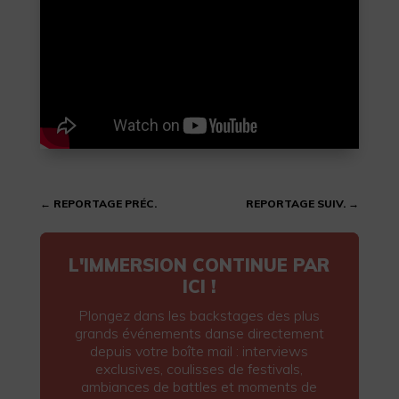
←
REPORTAGE PRÉC.
REPORTAGE SUIV.
→
L'IMMERSION CONTINUE PAR
ICI !
Plongez dans les backstages des plus
grands événements danse directement
depuis votre boîte mail : interviews
exclusives, coulisses de festivals,
ambiances de battles et moments de