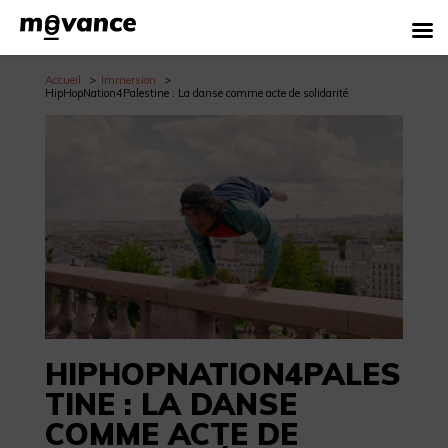
Accueil
Immersion
HipHopNation4Palestine : La danse comme acte de solidarité
HIPHOPNATION4PALES
TINE : LA DANSE
COMME ACTE DE