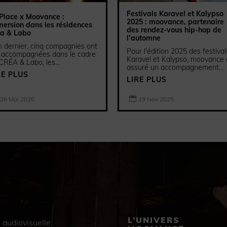
Festivals Karavel et Kalypso
Place x Moovance :
2025 : moovance, partenaire
ersion dans les résidences
des rendez-vous hip-hop de
éa & Labo
l’automne
n dernier, cinq compagnies ont
Pour l'édition 2025 des festival
 accompagnées dans le cadre
Karavel et Kalypso, moovance 
CRÉA & Labo, les...
assuré un accompagnement...
RE PLUS
LIRE PLUS

26 Mai 2026
19 Nov 2025
L’UNIVERS
 audiovisuelle