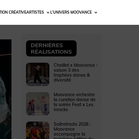
ION CRÉATIVE
ARTISTES
L’UNIVERS MOOVANCE
DERNIÈRES
RÉALISATIONS
Chaillot x Moovance :
saison 3 des
trophées danse &
diversité
Moovance orchestre
la curation danse de
la soirée Feat x Les
Inrocks
Salinstrada 2026 :
Moovance
accompagne la
troisième édition du