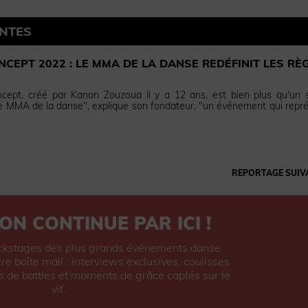
ENTES
NCEPT 2022 : LE MMA DE LA DANSE REDÉFINIT LES RÈ
cept, créé par Kanon Zouzoua il y a 12 ans, est bien plus qu'un 
 le MMA de la danse", explique son fondateur, "un événement qui repr
REPORTAGE SUIV
ON CONTINUE PAR ICI !
ckstages des plus grands événements danse
re boîte mail : interviews exclusives, coulisses
s de battles et moments de grâce captés sur le
vif.