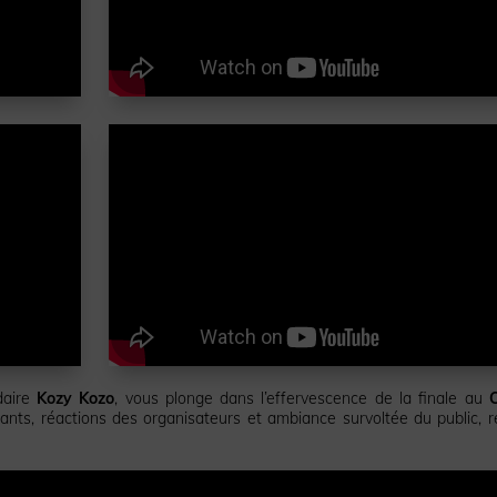
daire
Kozy Kozo
, vous plonge dans l’effervescence de la finale au
pants, réactions des organisateurs et ambiance survoltée du public, r