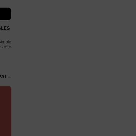
GLES
simple
ésente
ANT
→