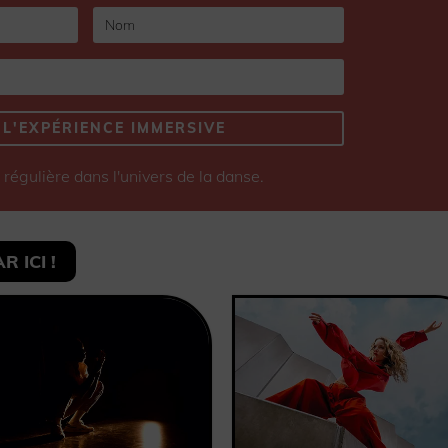
 L'EXPÉRIENCE IMMERSIVE
régulière dans l'univers de la danse.
 ICI !