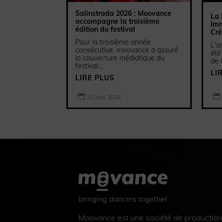
Salinstrada 2026 : Moovance
La 
accompagne la troisième
Imm
édition du festival
Cr
Pour la troisième année
L'a
consécutive, moovance a assuré
été
la couverture médiatique du
de 
festival...
LI
LIRE PLUS


23 Juin 2026
Moovance est une société de production