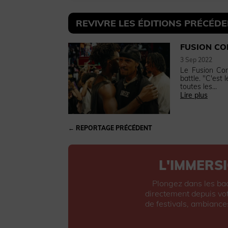
REVIVRE LES ÉDITIONS PRÉCÉD
FUSION CO
3 Sep 2022
Le Fusion Con
battle. "C'est
toutes les...
Lire plus
←
REPORTAGE PRÉCÉDENT
L'IMMERSI
Plongez dans les ba
directement depuis vot
de festivals, ambiance