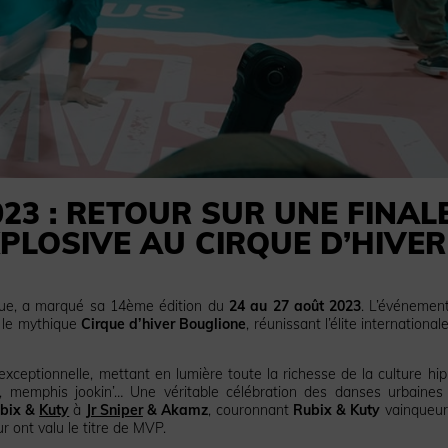
23 : RETOUR SUR UNE FINAL
PLOSIVE AU CIRQUE D’HIVER
ique, a marqué sa 14ème édition du
24 au 27 août 2023
. L’événement
 le mythique
Cirque d’hiver Bouglione
, réunissant l’élite international
e exceptionnelle, mettant en lumière toute la richesse de la culture hip
op, memphis jookin’… Une véritable célébration des danses urbaines
bix &
Kuty
à
Jr Sniper
& Akamz
, couronnant
Rubix & Kuty
vainqueur
r ont valu le titre de MVP.