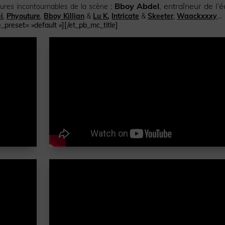
Bboy Abdel
, entraîneur de l’
ures incontournables de la scène :
i
,
Phyouture
,
Bboy Killian
&
Lu K
,
Intricate
&
Skeeter
,
Waackxxxy
…
_preset= »default »][/et_pb_mc_title]