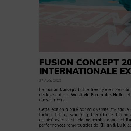
FUSION CONCEPT 20
INTERNATIONALE EX
27 Août 2023
Le
Fusion Concept
, battle freestyle emblémat
déployé entre le
Westfield Forum des Halles
et
danse urbaine.
Cette édition a brillé par sa diversité stylistiqu
turfing, tutting, waacking, breakdance, hip h
culminé avec une finale mémorable opposant
Ru
performances remarquables de
Killian
&
Lu K
leu