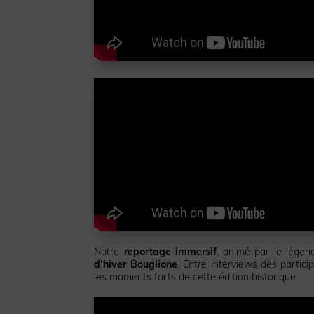
Notre
reportage immersif
, animé par le légen
d’hiver Bouglione
. Entre interviews des partici
les moments forts de cette édition historique.