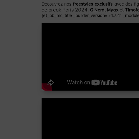
Découvrez nos
freestyles exclusifs
avec des fig
de break Paris 2024,
G Nerd,
Myax
et
Timofe
[et_pb_mc_title _builder_version= »4.7.4″ _module