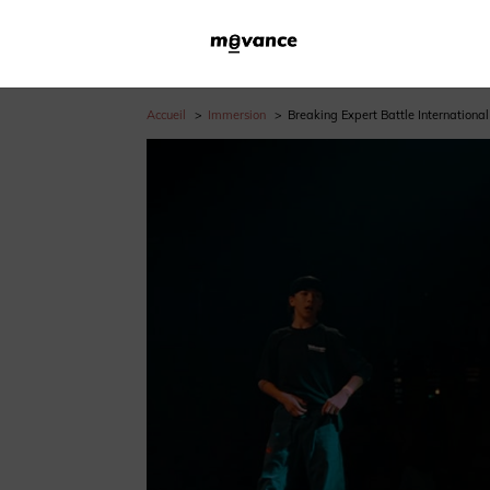
Accueil
Immersion
Breaking Expert Battle International