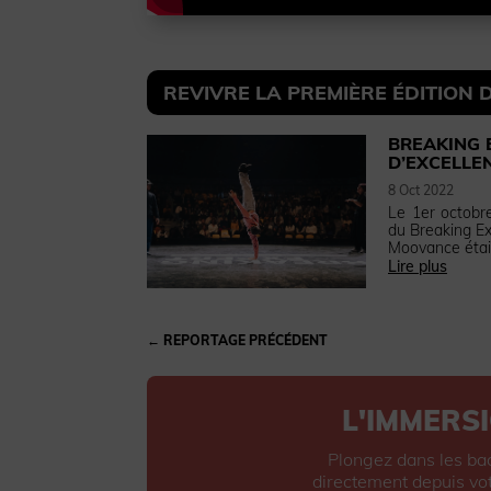
REVIVRE LA PREMIÈRE ÉDITION
BREAKING 
D’EXCELLE
8 Oct 2022
Le 1er octobre
du Breaking Ex
Moovance était
Lire plus
←
REPORTAGE PRÉCÉDENT
L'IMMERSI
Plongez dans les ba
directement depuis vot