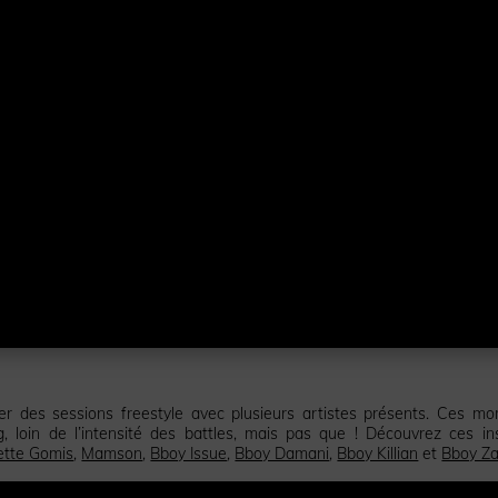
er des sessions freestyle avec plusieurs artistes présents. Ces m
g, loin de l’intensité des battles, mais pas que ! Découvrez ces in
ette Gomis
,
Mamson
,
Bboy Issue
,
Bboy Damani
,
Bboy Killian
et
Bboy Z