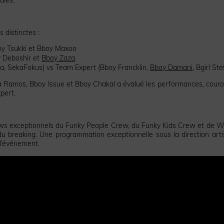
 distinctes :
boy Tsukki et Bboy Maxoo
y Deboshir et
Bboy Zaza
ota, SekaFokus) vs Team Expert (Bboy Francklin,
Bboy Damani
, Bgirl Ste
a Ramos, Bboy Issue et Bboy Chakal a évalué les performances, cour
xpert.
 shows exceptionnels du Funky People Crew, du Funky Kids Crew et de 
du breaking. Une programmation exceptionnelle sous la direction arti
l’événement.