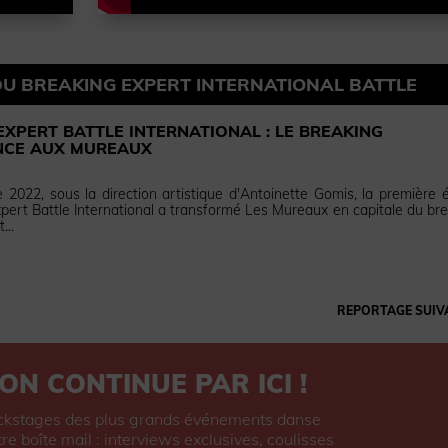
 DU BREAKING EXPERT INTERNATIONAL BATTLE
EXPERT BATTLE INTERNATIONAL : LE BREAKING
NCE AUX MUREAUX
 2022, sous la direction artistique d'Antoinette Gomis, la première é
pert Battle International a transformé Les Mureaux en capitale du bre
...
REPORTAGE SUIV
ON CONTINUE PAR ICI !
ckstages des plus grands événements danse
re boîte mail : interviews exclusives, coulisses