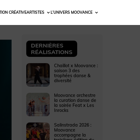
ION CRÉATIVE
ARTISTES
L’UNIVERS MOOVANCE
DERNIÈRES
RÉALISATIONS
Chaillot x Moovance :
saison 3 des
trophées danse &
diversité
Moovance orchestre
la curation danse de
la soirée Feat x Les
Inrocks
Salinstrada 2026 :
Moovance
accompagne la
troisième édition du