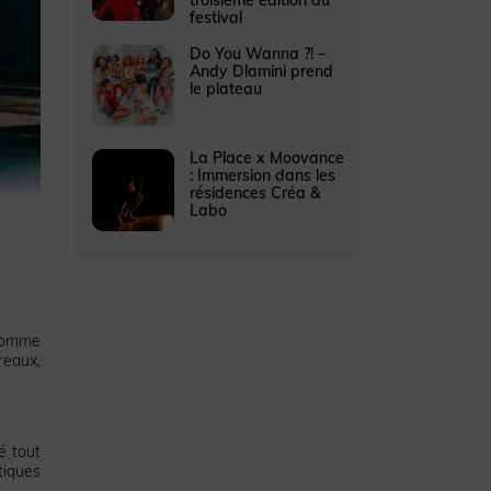
festival
Do You Wanna ?! –
Andy Dlamini prend
le plateau
La Place x Moovance
: Immersion dans les
résidences Créa &
Labo
:
 comme
reaux,
é tout
tiques