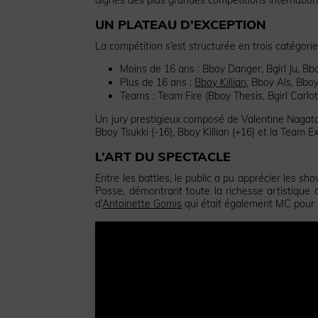
UN PLATEAU D’EXCEPTION
La compétition s’est structurée en trois catégories
Moins de 16 ans : Bboy Danger, Bgirl Ju, B
Plus de 16 ans :
Bboy Killian
, Bboy Als, Bbo
Teams : Team Fire (Bboy Thesis, Bgirl Carl
Un jury prestigieux composé de Valentine Nagat
Bboy Tsukki (-16), Bboy Killian (+16) et la Team E
L’ART DU SPECTACLE
Entre les battles, le public a pu apprécier les
Posse, démontrant toute la richesse artistique 
d’
Antoinette Gomis
qui était également MC pour 