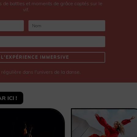
s de battles et moments de grâce captés sur le
vif.
 L'EXPÉRIENCE IMMERSIVE
régulière dans l'univers de la danse.
 ICI !