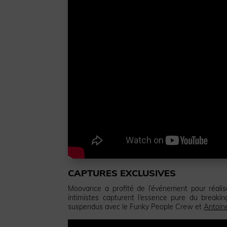
CAPTURES EXCLUSIVES
Moovance a profité de l’événement pour réalis
intimistes capturent l’essence pure du breakin
suspendus avec le Funky People Crew et
Antoin