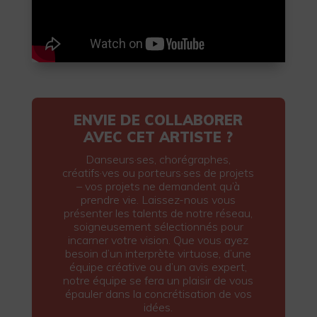
ENVIE DE COLLABORER
AVEC CET ARTISTE ?
Danseurs·ses, chorégraphes,
créatifs·ves ou porteurs·ses de projets
– vos projets ne demandent qu’à
prendre vie. Laissez-nous vous
présenter les talents de notre réseau,
soigneusement sélectionnés pour
incarner votre vision. Que vous ayez
besoin d’un interprète virtuose, d’une
équipe créative ou d’un avis expert,
notre équipe se fera un plaisir de vous
épauler dans la concrétisation de vos
idées.