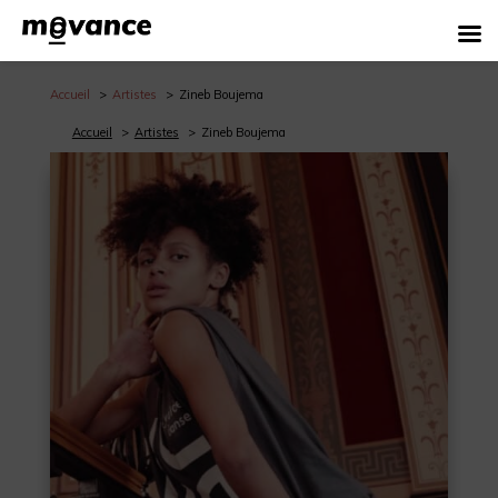
Accueil
Artistes
Zineb Boujema
Accueil
Artistes
Zineb Boujema