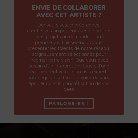
ENVIE DE COLLABORER
AVEC CET ARTISTE ?
Danseurs·ses, chorégraphes,
créatifs·ves ou porteurs·ses de projets
– vos projets ne demandent qu’à
prendre vie. Laissez-nous vous
présenter les talents de notre réseau,
soigneusement sélectionnés pour
incarner votre vision. Que vous ayez
besoin d’un interprète virtuose, d’une
équipe créative ou d’un avis expert,
notre équipe se fera un plaisir de vous
épauler dans la concrétisation de vos
idées.
PARLONS-EN !