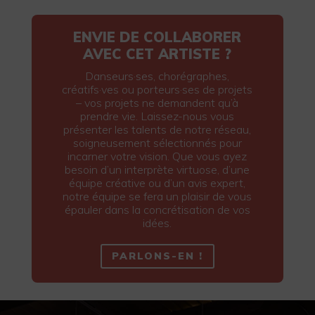
ENVIE DE COLLABORER
AVEC CET ARTISTE ?
Danseurs·ses, chorégraphes,
créatifs·ves ou porteurs·ses de projets
– vos projets ne demandent qu’à
prendre vie. Laissez-nous vous
présenter les talents de notre réseau,
soigneusement sélectionnés pour
incarner votre vision. Que vous ayez
besoin d’un interprète virtuose, d’une
équipe créative ou d’un avis expert,
notre équipe se fera un plaisir de vous
épauler dans la concrétisation de vos
idées.
PARLONS-EN !