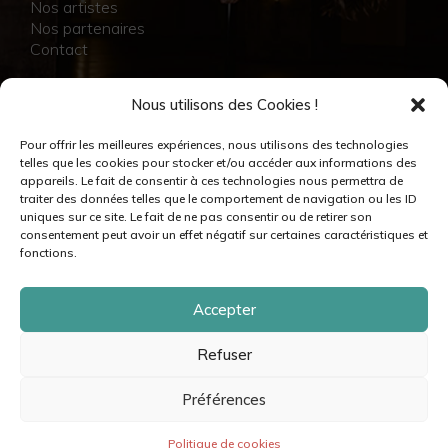
Nos artistes
Nos partenaires
Contact
NOS RÉALISATIONS
Nous utilisons des Cookies !
Collection
Pour offrir les meilleures expériences, nous utilisons des technologies
Immersion
telles que les cookies pour stocker et/ou accéder aux informations des
Accompagnement artistique
appareils. Le fait de consentir à ces technologies nous permettra de
Production créative
traiter des données telles que le comportement de navigation ou les ID
Danseuses et danseurs
uniques sur ce site. Le fait de ne pas consentir ou de retirer son
Musiciennes et musiciens
consentement peut avoir un effet négatif sur certaines caractéristiques et
Créatrices et créateurs
fonctions.
Accepter
Refuser
© moovance – 2024 – Tous droits réservés •
Mentions légales & crédits
•
Politique de cookies
•
Politique de confidentialité
•
Plan du site
Préférences
Politique de cookies