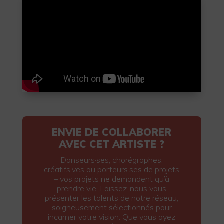
ENVIE DE COLLABORER
AVEC CET ARTISTE ?
Danseurs·ses, chorégraphes,
créatifs·ves ou porteurs·ses de projets
– vos projets ne demandent qu’à
prendre vie. Laissez-nous vous
présenter les talents de notre réseau,
soigneusement sélectionnés pour
incarner votre vision. Que vous ayez