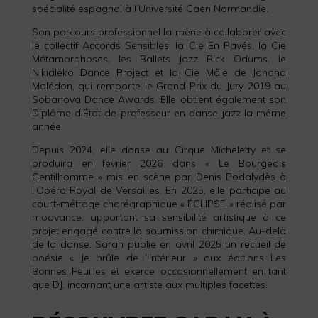
spécialité espagnol à l’Université Caen Normandie.
Son parcours professionnel la mène à collaborer avec
le collectif Accords Sensibles, la Cie En Pavés, la Cie
Métamorphoses, les Ballets Jazz Rick Odums, le
N’kialeko Dance Project et la Cie Mâle de Johana
Malédon, qui remporte le Grand Prix du Jury 2019 au
Sobanova Dance Awards. Elle obtient également son
Diplôme d’État de professeur en danse jazz la même
année.
Depuis 2024, elle danse au Cirque Micheletty et se
produira en février 2026 dans « Le Bourgeois
Gentilhomme » mis en scène par Denis Podalydès à
l’Opéra Royal de Versailles. En 2025, elle participe au
court-métrage chorégraphique « ÉCLIPSE » réalisé par
moovance, apportant sa sensibilité artistique à ce
projet engagé contre la soumission chimique. Au-delà
de la danse, Sarah publie en avril 2025 un recueil de
poésie « Je brûle de l’intérieur » aux éditions Les
Bonnes Feuilles et exerce occasionnellement en tant
que DJ, incarnant une artiste aux multiples facettes.