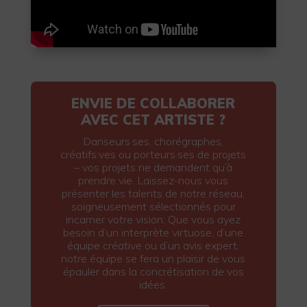
ENVIE DE COLLABORER
AVEC CET ARTISTE ?
Danseurs·ses, chorégraphes,
créatifs·ves ou porteurs·ses de projets
– vos projets ne demandent qu’à
prendre vie. Laissez-nous vous
présenter les talents de notre réseau,
soigneusement sélectionnés pour
incarner votre vision. Que vous ayez
besoin d’un interprète virtuose, d’une
équipe créative ou d’un avis expert,
notre équipe se fera un plaisir de vous
épauler dans la concrétisation de vos
idées.