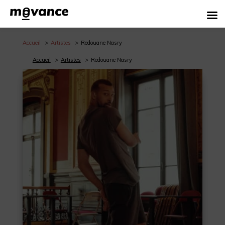
Accueil
Artistes
Redouane Nasry
Accueil
Artistes
Redouane Nasry