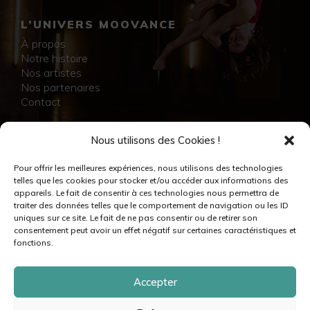
L’UNIVERS MOOVANCE
À propos
Notre histoire
Nos artistes
Nos partenaires
Contact
NOS RÉALISATIONS
Nous utilisons des Cookies !
Collection
Pour offrir les meilleures expériences, nous utilisons des technologies
Immersion
telles que les cookies pour stocker et/ou accéder aux informations des
Accompagnement artistique
appareils. Le fait de consentir à ces technologies nous permettra de
Production créative
traiter des données telles que le comportement de navigation ou les ID
Danseuses et danseurs
uniques sur ce site. Le fait de ne pas consentir ou de retirer son
Musiciennes et musiciens
consentement peut avoir un effet négatif sur certaines caractéristiques et
Créatrices et créateurs
fonctions.
Accepter