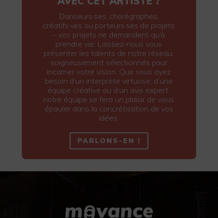
AVEC CET ARTISTE ?
Danseurs·ses, chorégraphes,
créatifs·ves ou porteurs·ses de projets
– vos projets ne demandent qu’à
prendre vie. Laissez-nous vous
présenter les talents de notre réseau,
soigneusement sélectionnés pour
incarner votre vision. Que vous ayez
besoin d’un interprète virtuose, d’une
équipe créative ou d’un avis expert,
notre équipe se fera un plaisir de vous
épauler dans la concrétisation de vos
idées.
PARLONS-EN !