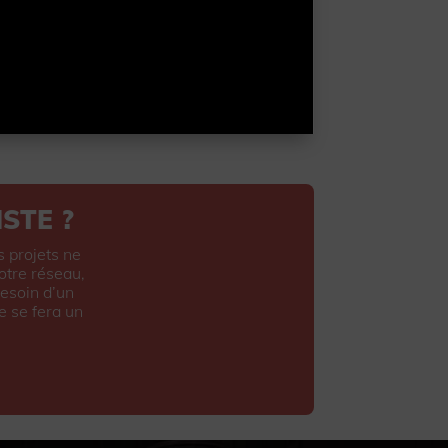
STE ?
s projets ne
otre réseau,
esoin d’un
e se fera un