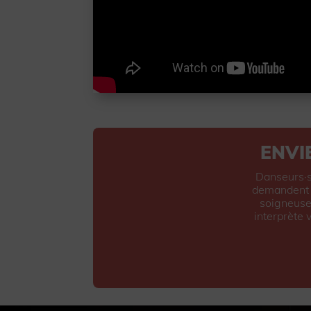
ENVI
Danseurs·se
demandent q
soigneuse
interprète 