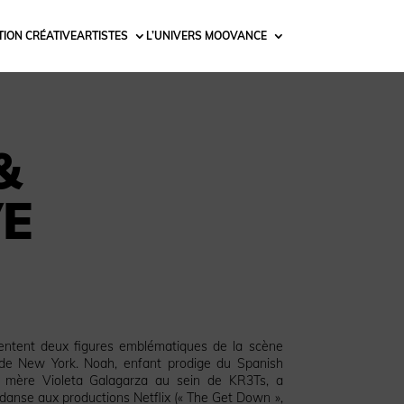
ION CRÉATIVE
ARTISTES
L’UNIVERS MOOVANCE
&
E
entent deux figures emblématiques de la scène
 de New York. Noah, enfant prodige du Spanish
 mère Violeta Galagarza au sein de KR3Ts, a
 danse aux productions Netflix (« The Get Down »,