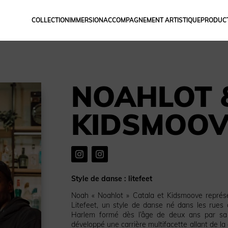
COLLECTION
IMMERSION
ACCOMPAGNEMENT ARTISTIQUE
PRODUCT
NOAHLOT 
KIDSMOOV
Style de danse : litefeet
Noah « Noahlot » Catala et Kidsmoove représ
Litefeet, un style de danse né dans les rues
Harlem formé dès l’âge de deux ans par sa
développé une carrière multifacette allant de la