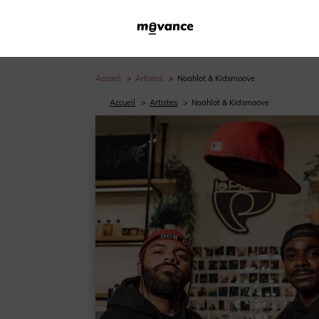
Accueil
Artistes
Noahlot & Kidsmoove
Accueil
Artistes
Noahlot & Kidsmoove