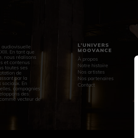
L’UNIVERS
 audiovisuelle
MOOVANCE
III. En tant que
e, nous réalisons
À propos
s et contenus
Notre histoire
us toutes ses
Nos artistes
ptation de
assant par la
Nos partenaires
 sociaux. En
Contact
urelles, compagnies
veloppons des
e comme vecteur de