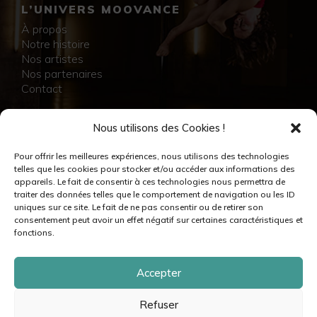
L’UNIVERS MOOVANCE
À propos
Notre histoire
Nos artistes
Nos partenaires
Contact
NOS RÉALISATIONS
Nous utilisons des Cookies !
Collection
Pour offrir les meilleures expériences, nous utilisons des technologies
Immersion
telles que les cookies pour stocker et/ou accéder aux informations des
Accompagnement artistique
appareils. Le fait de consentir à ces technologies nous permettra de
Production créative
traiter des données telles que le comportement de navigation ou les ID
Danseuses et danseurs
uniques sur ce site. Le fait de ne pas consentir ou de retirer son
Musiciennes et musiciens
consentement peut avoir un effet négatif sur certaines caractéristiques et
Créatrices et créateurs
fonctions.
Accepter
Refuser
© moovance – 2024 – Tous droits réservés •
Mentions légales & crédits