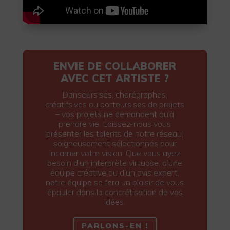
ENVIE DE COLLABORER
AVEC CET ARTISTE ?
Danseurs·ses, chorégraphes,
créatifs·ves ou porteurs·ses de projets
– vos projets ne demandent qu’à
prendre vie. Laissez-nous vous
présenter les talents de notre réseau,
soigneusement sélectionnés pour
incarner votre vision. Que vous ayez
besoin d’un interprète virtuose, d’une
équipe créative ou d’un avis expert,
notre équipe se fera un plaisir de vous
épauler dans la concrétisation de vos
idées.
PARLONS-EN !