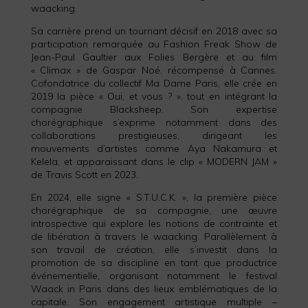
waacking.
Sa carrière prend un tournant décisif en 2018 avec sa
participation remarquée au Fashion Freak Show de
Jean-Paul Gaultier aux Folies Bergère et au film
« Climax » de Gaspar Noé, récompensé à Cannes.
Cofondatrice du collectif Ma Dame Paris, elle crée en
2019 la pièce « Oui, et vous ? », tout en intégrant la
compagnie Blacksheep. Son expertise
chorégraphique s’exprime notamment dans des
collaborations prestigieuses, dirigeant les
mouvements d’artistes comme Aya Nakamura et
Kelela, et apparaissant dans le clip « MODERN JAM »
de Travis Scott en 2023.
En 2024, elle signe « S.T.U.C.K. », la première pièce
chorégraphique de sa compagnie, une œuvre
introspective qui explore les notions de contrainte et
de libération à travers le waacking. Parallèlement à
son travail de création, elle s’investit dans la
promotion de sa discipline en tant que productrice
événementielle, organisant notamment le festival
Waack in Paris dans des lieux emblématiques de la
capitale. Son engagement artistique multiple –