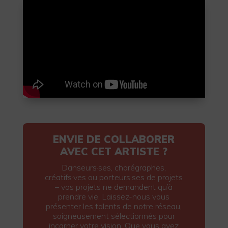
ENVIE DE COLLABORER
AVEC CET ARTISTE ?
Danseurs·ses, chorégraphes,
créatifs·ves ou porteurs·ses de projets
– vos projets ne demandent qu’à
prendre vie. Laissez-nous vous
présenter les talents de notre réseau,
soigneusement sélectionnés pour
incarner votre vision. Que vous ayez