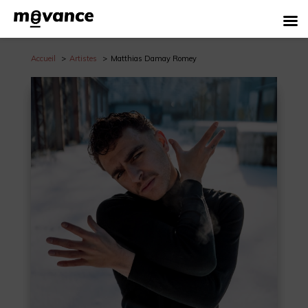
Accueil
Artistes
Matthias Damay Romey