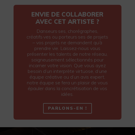
ENVIE DE COLLABORER
AVEC CET ARTISTE ?
Danseurs·ses, chorégraphes,
créatifs·ves ou porteurs·ses de projets
– vos projets ne demandent qu’à
prendre vie. Laissez-nous vous
présenter les talents de notre réseau,
soigneusement sélectionnés pour
incarner votre vision. Que vous ayez
besoin d’un interprète virtuose, d’une
équipe créative ou d’un avis expert,
notre équipe se fera un plaisir de vous
épauler dans la concrétisation de vos
idées.
PARLONS-EN !