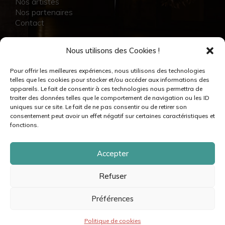
Nos artistes
Nos partenaires
Contact
NOS RÉALISATIONS
Nous utilisons des Cookies !
Collection
Pour offrir les meilleures expériences, nous utilisons des technologies
Immersion
telles que les cookies pour stocker et/ou accéder aux informations des
Accompagnement artistique
appareils. Le fait de consentir à ces technologies nous permettra de
Production créative
traiter des données telles que le comportement de navigation ou les ID
Danseuses et danseurs
uniques sur ce site. Le fait de ne pas consentir ou de retirer son
Musiciennes et musiciens
consentement peut avoir un effet négatif sur certaines caractéristiques et
Créatrices et créateurs
fonctions.
Accepter
Refuser
© moovance – 2024 – Tous droits réservés •
Mentions légales & crédits
•
Politique de cookies
•
Politique de confidentialité
•
Plan du site
Préférences
Politique de cookies