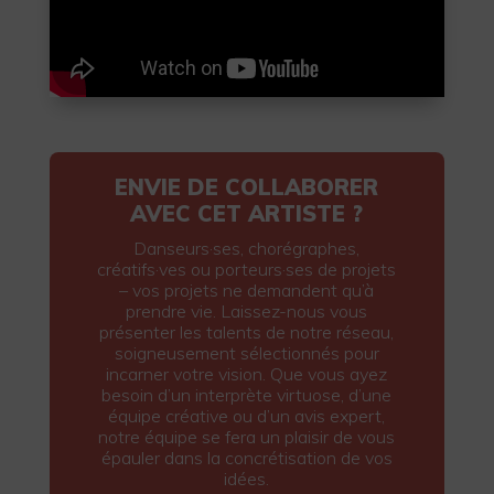
ENVIE DE COLLABORER
AVEC CET ARTISTE ?
Danseurs·ses, chorégraphes,
créatifs·ves ou porteurs·ses de projets
– vos projets ne demandent qu’à
prendre vie. Laissez-nous vous
présenter les talents de notre réseau,
soigneusement sélectionnés pour
incarner votre vision. Que vous ayez
besoin d’un interprète virtuose, d’une
équipe créative ou d’un avis expert,
notre équipe se fera un plaisir de vous
épauler dans la concrétisation de vos
idées.