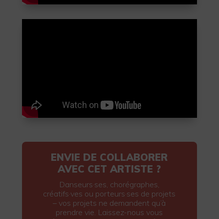
ENVIE DE COLLABORER
AVEC CET ARTISTE ?
Danseurs·ses, chorégraphes,
créatifs·ves ou porteurs·ses de projets
– vos projets ne demandent qu’à
prendre vie. Laissez-nous vous