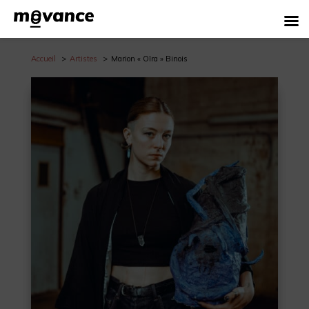
Accueil
Artistes
Marion « Oïra » Binois