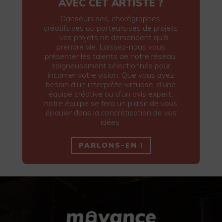
AVEC CET ARTISTE ?
Danseurs·ses, chorégraphes,
créatifs·ves ou porteurs·ses de projets
– vos projets ne demandent qu’à
prendre vie. Laissez-nous vous
présenter les talents de notre réseau,
soigneusement sélectionnés pour
incarner votre vision. Que vous ayez
besoin d’un interprète virtuose, d’une
équipe créative ou d’un avis expert,
notre équipe se fera un plaisir de vous
épauler dans la concrétisation de vos
idées.
PARLONS-EN !