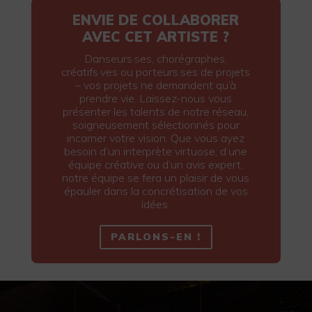
ENVIE DE COLLABORER
AVEC CET ARTISTE ?
Danseurs·ses, chorégraphes,
créatifs·ves ou porteurs·ses de projets
– vos projets ne demandent qu’à
prendre vie. Laissez-nous vous
présenter les talents de notre réseau,
soigneusement sélectionnés pour
incarner votre vision. Que vous ayez
besoin d’un interprète virtuose, d’une
équipe créative ou d’un avis expert,
notre équipe se fera un plaisir de vous
épauler dans la concrétisation de vos
idées.
PARLONS-EN !