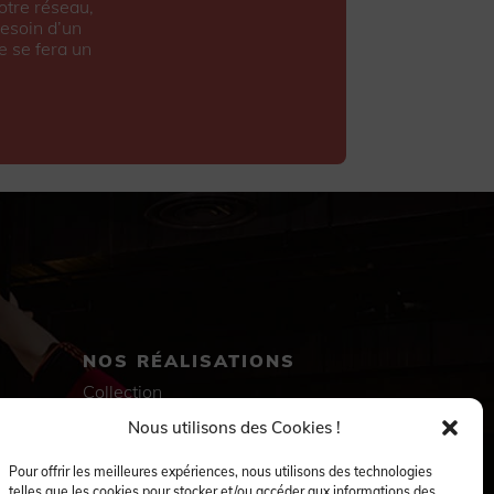
otre réseau,
esoin d’un
e se fera un
NOS RÉALISATIONS
Collection
Immersion
Nous utilisons des Cookies !
Accompagnement artistique
Production créative
Pour offrir les meilleures expériences, nous utilisons des technologies
Danseuses et danseurs
telles que les cookies pour stocker et/ou accéder aux informations des