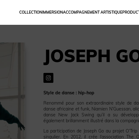
COLLECTION
IMMERSION
ACCOMPAGNEMENT ARTISTIQUE
PRODUCT
JOSEPH G
Style de danse : hip-hop
Renommé pour son extraordinaire style de da
danse africaine et funk, Niamien N’Guessan, ali
danse New Jack Swing qu’il a su développer
également brillamment illustré dans la compagni
La participation de Joseph Go au projet O’Trip
singulier. En 2012, il crée l’association The