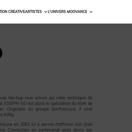
ION CRÉATIVE
ARTISTES
L’UNIVERS MOOVANCE
O
nse hip-hop new school qui mêle technique de
as JOSEPH GO est aussi le spécialiste du style de
. Originaire du groupe SanRancune, il s’est
e Käfig.
 House en 2003 lui a permis d’affirmer son style
 One Connection en partenariat avec Janca Jay,