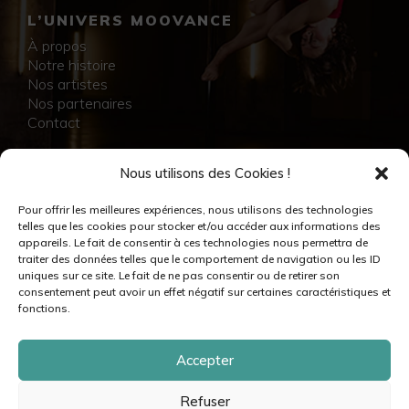
L’UNIVERS MOOVANCE
À propos
Notre histoire
Nos artistes
Nos partenaires
Contact
NOS RÉALISATIONS
Nous utilisons des Cookies !
Collection
Pour offrir les meilleures expériences, nous utilisons des technologies
Immersion
telles que les cookies pour stocker et/ou accéder aux informations des
Accompagnement artistique
appareils. Le fait de consentir à ces technologies nous permettra de
Production créative
traiter des données telles que le comportement de navigation ou les ID
Danseuses et danseurs
uniques sur ce site. Le fait de ne pas consentir ou de retirer son
Musiciennes et musiciens
consentement peut avoir un effet négatif sur certaines caractéristiques et
Créatrices et créateurs
fonctions.
Accepter
Refuser