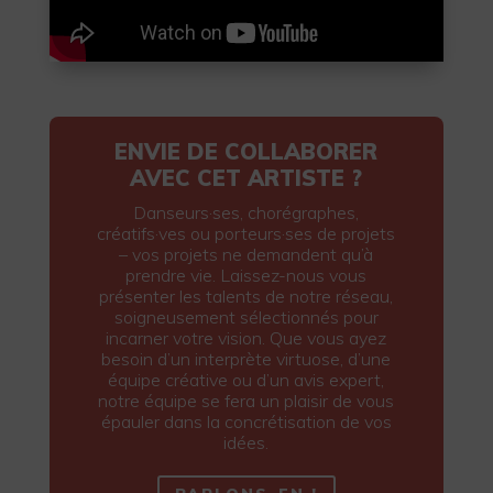
ENVIE DE COLLABORER
AVEC CET ARTISTE ?
Danseurs·ses, chorégraphes,
créatifs·ves ou porteurs·ses de projets
– vos projets ne demandent qu’à
prendre vie. Laissez-nous vous
présenter les talents de notre réseau,
soigneusement sélectionnés pour
incarner votre vision. Que vous ayez
besoin d’un interprète virtuose, d’une
équipe créative ou d’un avis expert,
notre équipe se fera un plaisir de vous
épauler dans la concrétisation de vos
idées.