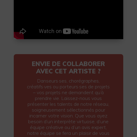
ENVIE DE COLLABORER
AVEC CET ARTISTE ?
Danseurs·ses, chorégraphes,
créatifs·ves ou porteurs·ses de projets
– vos projets ne demandent qu’à
prendre vie. Laissez-nous vous
présenter les talents de notre réseau,
soigneusement sélectionnés pour
incarner votre vision. Que vous ayez
besoin d’un interprète virtuose, d’une
équipe créative ou d’un avis expert,
notre équipe se fera un plaisir de vous