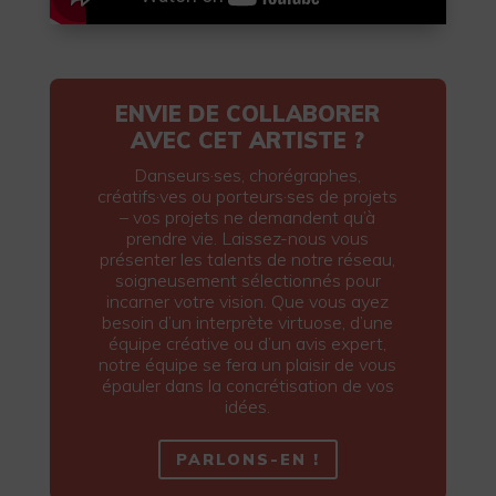
ENVIE DE COLLABORER
AVEC CET ARTISTE ?
Danseurs·ses, chorégraphes,
créatifs·ves ou porteurs·ses de projets
– vos projets ne demandent qu’à
prendre vie. Laissez-nous vous
présenter les talents de notre réseau,
soigneusement sélectionnés pour
incarner votre vision. Que vous ayez
besoin d’un interprète virtuose, d’une
équipe créative ou d’un avis expert,
notre équipe se fera un plaisir de vous
épauler dans la concrétisation de vos
idées.
PARLONS-EN !