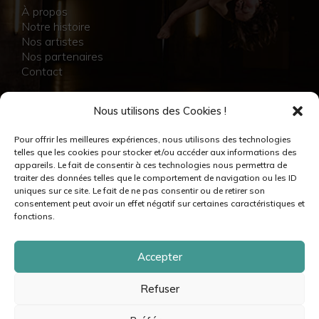
À propos
Notre histoire
Nos artistes
Nos partenaires
Contact
NOS RÉALISATIONS
Nous utilisons des Cookies !
Collection
Pour offrir les meilleures expériences, nous utilisons des technologies
Immersion
telles que les cookies pour stocker et/ou accéder aux informations des
Accompagnement artistique
appareils. Le fait de consentir à ces technologies nous permettra de
Production créative
traiter des données telles que le comportement de navigation ou les ID
Danseuses et danseurs
uniques sur ce site. Le fait de ne pas consentir ou de retirer son
Musiciennes et musiciens
consentement peut avoir un effet négatif sur certaines caractéristiques et
Créatrices et créateurs
fonctions.
Accepter
Refuser
© moovance – 2024 – Tous droits réservés •
Mentions légales & crédits
•
Politique de cookies
•
Politique de confidentialité
•
Plan du site