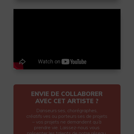
ENVIE DE COLLABORER
AVEC CET ARTISTE ?
Danseurs·ses, chorégraphes,
créatifs·ves ou porteurs·ses de projets
– vos projets ne demandent qu’à
prendre vie. Laissez-nous vous
présenter les talents de notre réseau,