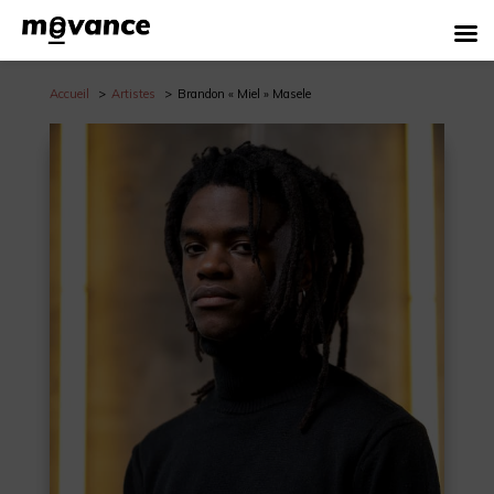
Accueil
Artistes
Brandon « Miel » Masele