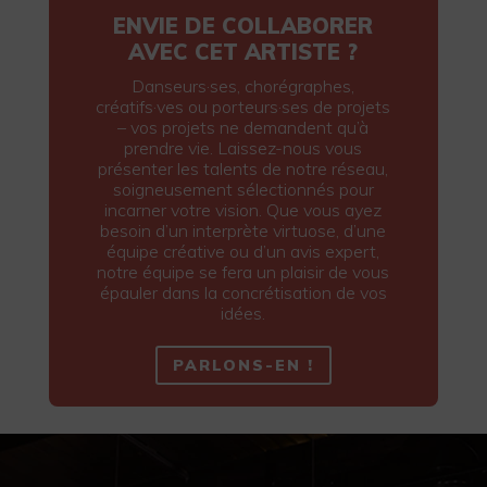
ENVIE DE COLLABORER
AVEC CET ARTISTE ?
Danseurs·ses, chorégraphes,
créatifs·ves ou porteurs·ses de projets
– vos projets ne demandent qu’à
prendre vie. Laissez-nous vous
présenter les talents de notre réseau,
soigneusement sélectionnés pour
incarner votre vision. Que vous ayez
besoin d’un interprète virtuose, d’une
équipe créative ou d’un avis expert,
notre équipe se fera un plaisir de vous
épauler dans la concrétisation de vos
idées.
PARLONS-EN !